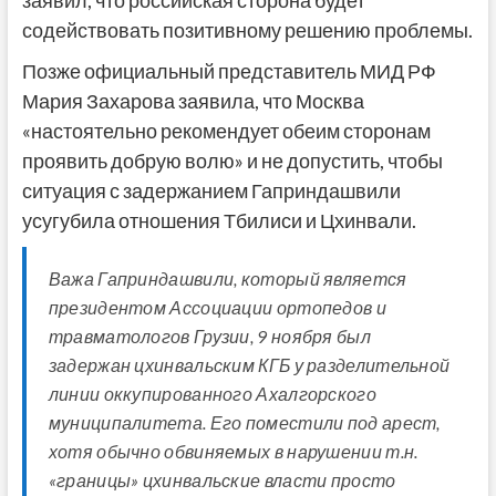
заявил, что российская сторона будет
содействовать позитивному решению проблемы.
Позже официальный представитель МИД РФ
Мария Захарова заявила, что Москва
«настоятельно рекомендует обеим сторонам
проявить добрую волю» и не допустить, чтобы
ситуация с задержанием Гаприндашвили
усугубила отношения Тбилиси и Цхинвали.
Важа Гаприндашвили, который является
президентом Ассоциации ортопедов и
травматологов Грузии, 9 ноября был
задержан цхинвальским КГБ у разделительной
линии оккупированного Ахалгорского
муниципалитета. Его поместили под арест,
хотя обычно обвиняемых в нарушении т.н.
«границы» цхинвальские власти просто