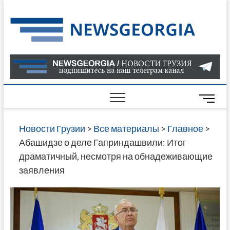
Skip
to
Нов
САМАЯ
content
АКТУАЛ
Гру
ИНФОР
О СОБ
В ГРУЗ
НОВОС
M
ГРУЗИИ
e
ОНЛАЙН
n
Новости Грузии
>
Все материалы
>
Главное
>
САЙТЕ 
u
Абашидзе о деле Гаприндашвили: Итог
НАЙДЕ
B
драматичный, несмотря на обнадеживающие
НОВОС
u
заявления
ПОЛИТ
t
ЭКОНО
t
КУЛЬТУ
o
СПОРТА
n
МНОГО