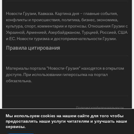
Новости Грузии, Кавказа. Картина дня – главные события,
конфликты и происшествия, политика, бизнес, экономика,
культура, спорт, комментарии и прогнозы. Отношения Грузии с
Украиной, Арменией, Азербайджаном, Турцией, Россией, США
и ЕС. Новости туризма и достопримечательности Грузии.
Правила цитирования
Материалы портала "Новости-Грузия" находятся в открытом
доступе. При использовании гиперссылка на портал
обязательна.
Политика конфиденциальности
Мы используем cookies на нашем сайте для того чтобы
Новости Грузии
| Black Sea Press LTD © 2020 All Rights Reserved /
предоставлять наши услуги читателям и улучшать наши
Design & development —
COCODO BRANDO
сервисы.