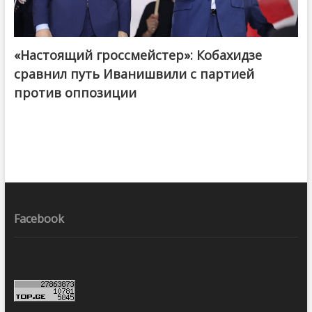
«Настоящий гроссмейстер»: Кобахидзе
@ქართული ოცნება / Georgian Dream
сравнил путь Иванишвили с партией
против оппозиции
Facebook