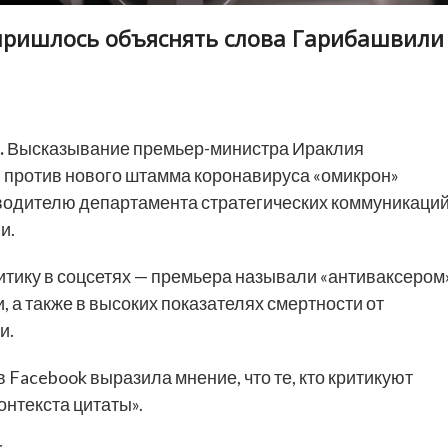
пришлось объяснять слова Гарибашвили
.
Высказывание премьер-министра Ираклия
ы против нового штамма коронавируса «омикрон»
водителю департамента стратегических коммуникаци
и.
тику в соцсетях — премьера называли «антиваксером»
 а также в высоких показателях смертности от
и.
в Facebook выразила мнение, что те, кто критикуют
нтекста цитаты».