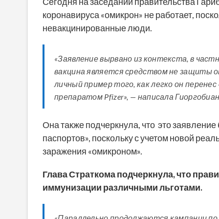
Сегодня на заседании правительства Гариб
коронавируса «омикрон» не работает, поск
невакцинированные люди.
«Заявление вырвано из контекста, в част
вакцина является средством не защиты от
личный пример того, как легко он перенес
препаратом Pfizer», — написала Гиоргобиан
Она также подчеркнула, что это заявление
паспортов», поскольку с учетом новой реал
заражения «омикроном».
Глава Страткома подчеркнула, что пра
иммунизации различными льготами.
«Параллельно продолжаются кампании по 