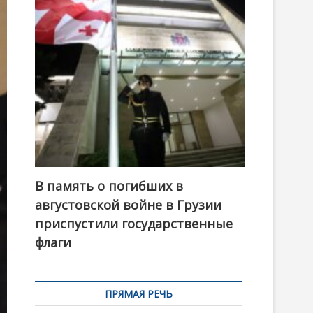
t
o
n
В память о погибших в
августовской войне в Грузии
приспустили государственные
флаги
ПРЯМАЯ РЕЧЬ