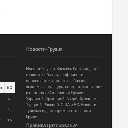
Новости-Грузия
Новости Грузии, Кавказа. Картина дня –
главные события, конфликты и
происшествия, политика, бизнес,
экономика, культура, спорт, комментарии
Б
ВС
и прогнозы. Отношения Грузии с
1
2
Украиной, Арменией, Азербайджаном,
Турцией, Россией, США и ЕС. Новости
8
9
туризма и достопримечательности
Грузии.
5
16
Правила цитирования