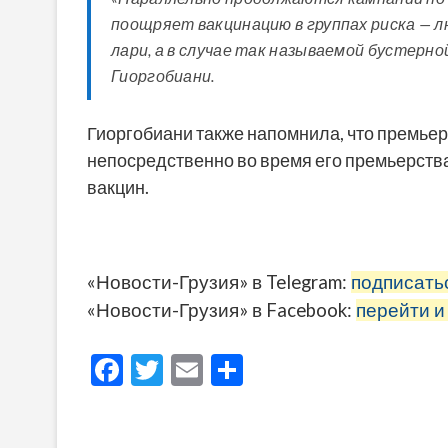
поощряет вакцинацию в группах риска — л
лари, а в случае так называемой бустерно
Гиоргобиани.
Гиоргобиани также напомнила, что премье
непосредственно во время его премьерств
вакцин.
«Новости-Грузия» в Telegram:
подписать
«Новости-Грузия» в Facebook:
перейти и
F
T
E
О
ac
w
m
тп
e
itt
ai
р