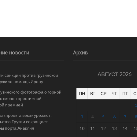
ние новости
Архив
АВГУСТ 2026
и санкции против грузинской
ржи за помощь Ирану
рузинского фотографа о горной
ПН
ВТ
СР
ЧТ
ПТ
С
отмечен престижной
ой премией
 «проекта века» урезают:
3
4
5
6
7
ьство Грузии сокращает
ы порта Анаклия
10
11
12
13
14
1