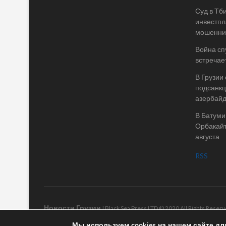
Суд в Тб
инвестпл
мошеннич
Война спу
встречае
В Грузии
подсанкц
азербай
В Батуми
Орбакайт
августа
RSS
Новости Грузии
| Black Sea Press LTD © 2020 All Rights Rese
Мы используем cookies на нашем сайте дл