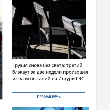
t
o
n
Грузия снова без света: третий
блэкаут за две недели произошел
из-за испытаний на Ингури ГЭС
ПРЯМАЯ РЕЧЬ