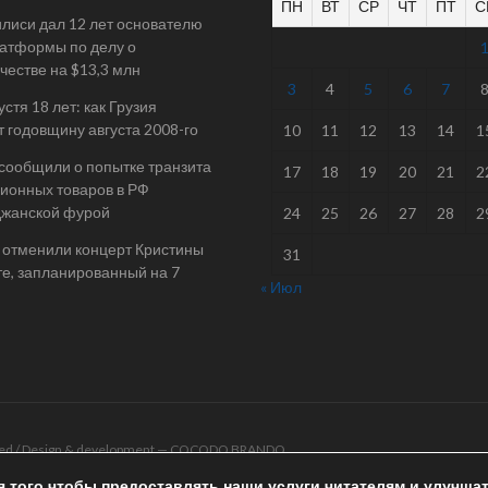
ПН
ВТ
СР
ЧТ
ПТ
С
илиси дал 12 лет основателю
атформы по делу о
естве на $13,3 млн
3
4
5
6
7
стя 18 лет: как Грузия
т годовщину августа 2008-го
10
11
12
13
14
1
 сообщили о попытке транзита
17
18
19
20
21
2
ионных товаров в РФ
джанской фурой
24
25
26
27
28
2
 отменили концерт Кристины
31
е, запланированный на 7
« Июл
rved / Design & development —
COCODO BRANDO
я того чтобы предоставлять наши услуги читателям и улучша