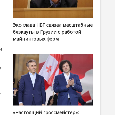
Экс-глава НБГ связал масштабные
блэкауты в Грузии с работой
майнинговых ферм
и
х
е
«Настоящий гроссмейстер»:
@ქართული ოცნება / Georgian Dream