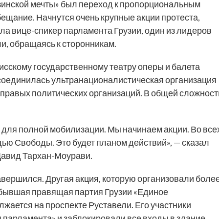
зинской мечты» был переход к пропорциональным
бещание. Начнутся очень крупные акции протеста,
ила вице-спикер парламента Грузии, один из лидеров
и, обращаясь к сторонникам.
исскому государственному театру оперы и балета
соединилась ультранационалистическая организация
 правых политических организаций. В общей сложност
я для полной мобилизации. Мы начинаем акции. Во все
дью Свободы. Это будет планом действий», — сказал
Давид Тархан-Моурави.
авершился. Другая акция, которую организовали боле
е бывшая правящая партия Грузии «Единое
лжается на проспекте Руставели. Его участники
 парламента» и заблокировали все входы в здание