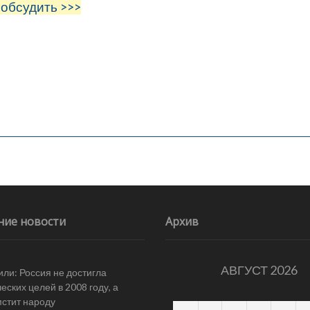
 обсудить >>>
ние новости
Архив
АВГУСТ 2026
ли: Россия не достигла
еских целей в 2008 году, а
мстит народу