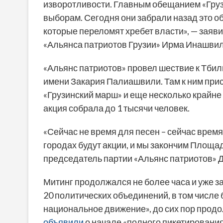
изворотливости. Главным обещанием «Гру
выборам. Сегодня они забрали назад это о
которые переломят хребет власти», — заяв
«Альянса патриотов Грузии» Ирма Инашвил
«Альянс патриотов» провел шествие к Тбил
имени Закария Палиашвили. Там к ним при
«Грузинский марш» и еще несколько крайне
акция собрала до 1 тысячи человек.
«Сейчас не время для песен – сейчас врем
городах будут акции, и мы закончим Площа
председатель партии «Альянс патриотов» 
Митинг продолжался не более часа и уже з
20 политических объединений, в том числ
национальное движение», до сих пор продо
объявили
о начале «полного пикетирования