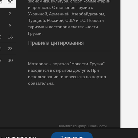
экономика, культура, спорт, комментарии
Б
ВС
и прогнозы. Отношения Грузии с
1
2
Украиной, Арменией, Азербайджаном,
Турцией, Россией, США и ЕС. Новости
8
9
туризма и достопримечательности
Грузии.
5
16
Правила цитирования
2
23
9
30
Материалы портала "Новости-Грузия"
находятся в открытом доступе. При
использовании гиперссылка на портал
обязательна.
Политика конфиденциальности
ть наши сервисы.
Принимаю