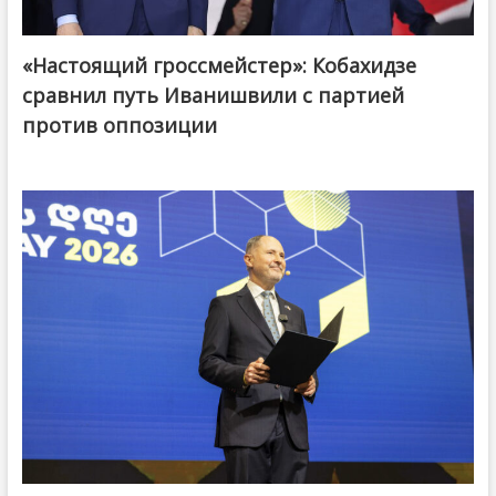
«Настоящий гроссмейстер»: Кобахидзе
@ქართული ოცნება / Georgian Dream
сравнил путь Иванишвили с партией
против оппозиции