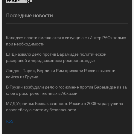
Последние новости
Каладзе: власти вмешаются в ситуацию с «Интер РАО» только
при необходимости
ЕНД назвало дело против Барамидзе политической
расправой и «продвижением роспропаганды»
Лондон, Париж, Берлин и Рим призвали Россию вывести
войска из Грузии
В Грузии возбудили дело о госизмене против Барамидзе из-за
слов о расстреле пленных в Абхазии
МИД Украины: Безнаказанность России в 2008-м разрушила
европейскую систему безопасности
RSS