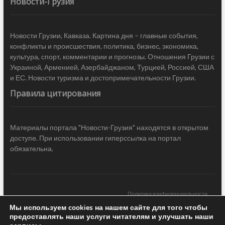
Новости-Грузия
Новости Грузии, Кавказа. Картина дня – главные события,
конфликты и происшествия, политика, бизнес, экономика,
культура, спорт, комментарии и прогнозы. Отношения Грузии с
Украиной, Арменией, Азербайджаном, Турцией, Россией, США
и ЕС. Новости туризма и достопримечательности Грузии.
Правила цитирования
Материалы портала "Новости-Грузия" находятся в открытом
доступе. При использовании гиперссылка на портал
обязательна.
Политика конфиденциальности
Мы используем cookies на нашем сайте для того чтобы
Новости Грузии
| Black Sea Press LTD © 2020 All Rights Reserved /
предоставлять наши услуги читателям и улучшать наши
Design & development —
COCODO BRANDO