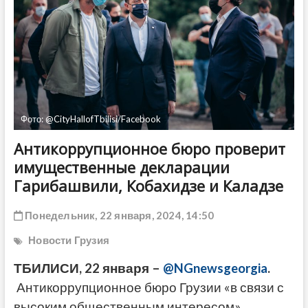
ДРУГОЕ
Фото: @CityHallofTbilisi/Facebook
Антикоррупционное бюро проверит
имущественные декларации
Гарибашвили, Кобахидзе и Каладзе
Понедельник, 22 января, 2024, 14:50
Новости Грузия
ТБИЛИСИ, 22 января –
@NGnewsgeorgia
.
Антикоррупционное бюро Грузии «в связи с
высоким общественным интересом»