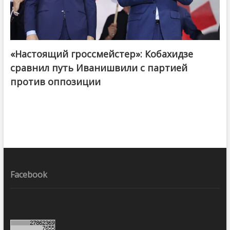
«Настоящий гроссмейстер»: Кобахидзе
@ქართული ოცნება / Georgian Dream
сравнил путь Иванишвили с партией
против оппозиции
Facebook