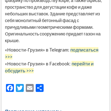
фабрику по производству кофе, а также офисы,
пространство для дегустации кофе и даже
небольших выставок. Здание представляет из
себя монолитный бетонный фасад с
причудливыми геометрическими формами.
Оригинальность сооружению придает газон на
крыше.
«Новости-Грузия» в Telegram:
подписаться
>>>
«Новости-Грузия» в Facebook:
перейти и
обсудить >>>
F
T
E
О
ac
w
m
тп
e
itt
ai
р