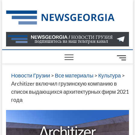
Skip
to
Нов
САМАЯ
content
АКТУАЛ
Гру
ИНФОР
О СОБ
В ГРУЗ
НОВОС
M
ГРУЗИИ
e
ОНЛАЙН
n
Новости Грузии
>
Все материалы
>
Культура
>
САЙТЕ 
u
Architizer включил грузинскую компанию в
НАЙДЕ
B
список выдающихся архитектурных фирм 2021
НОВОС
u
года
ПОЛИТ
t
ЭКОНО
t
КУЛЬТУ
o
СПОРТА
n
МНОГО