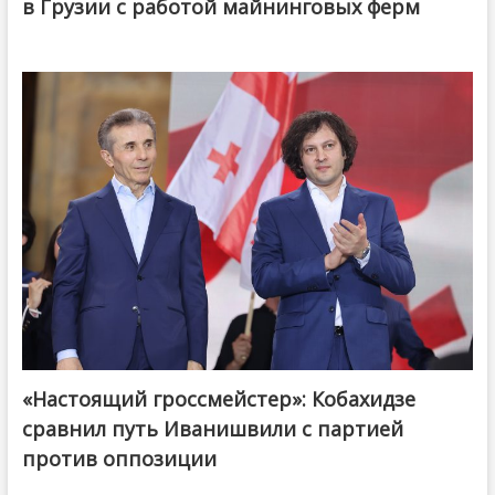
в Грузии с работой майнинговых ферм
«Настоящий гроссмейстер»: Кобахидзе
@ქართული ოცნება / Georgian Dream
сравнил путь Иванишвили с партией
против оппозиции