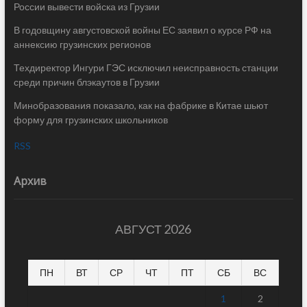
России вывести войска из Грузии
В годовщину августовской войны ЕС заявил о курсе РФ на
аннексию грузинских регионов
Техдиректор Ингури ГЭС исключил неисправность станции
среди причин блэкаутов в Грузии
Минобразования показало, как на фабрике в Китае шьют
форму для грузинских школьников
RSS
Архив
АВГУСТ 2026
ПН
ВТ
СР
ЧТ
ПТ
СБ
ВС
1
2