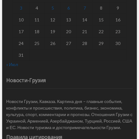
3
4
5
6
7
8
9
10
11
12
13
14
15
16
17
18
19
20
21
22
23
24
25
26
27
28
29
30
31
« Июл
Новости-Грузия
Новости Грузии, Кавказа. Картина дня – главные события,
конфликты и происшествия, политика, бизнес, экономика,
культура, спорт, комментарии и прогнозы. Отношения Грузии с
Украиной, Арменией, Азербайджаном, Турцией, Россией, США
и ЕС. Новости туризма и достопримечательности Грузии.
Правила цитирования