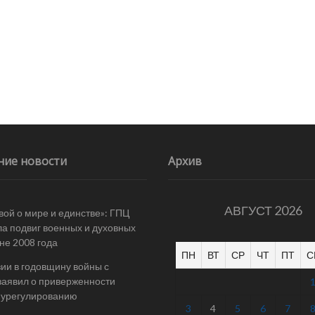
ние новости
Архив
АВГУСТ 2026
вой о мире и единстве»: ГПЦ
а подвиг военных и духовных
йне 2008 года
ПН
ВТ
СР
ЧТ
ПТ
С
ии в годовщину войны с
заявил о приверженности
 урегулированию
3
4
5
6
7