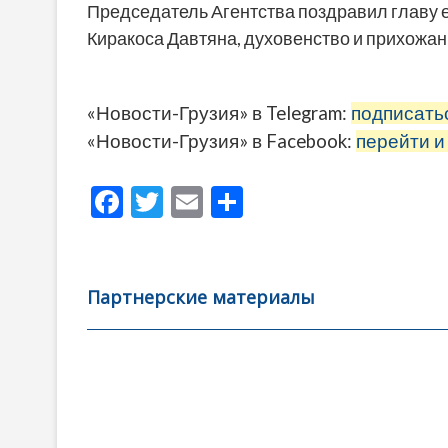
Председатель Агентства поздравил главу 
Киракоса Давтяна, духовенство и прихожан
«Новости-Грузия» в Telegram:
подписать
«Новости-Грузия» в Facebook:
перейти и
F
T
E
О
ac
w
m
тп
e
itt
ai
р
b
er
l
а
Партнерские материалы
o
в
o
и
k
ть
Навигация
по