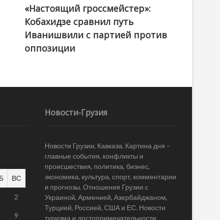
«Настоящий гроссмейстер»:
@ქართული ოცნება / Georgian Dream
Кобахидзе сравнил путь
Иванишвили с партией против
оппозиции
Новости-Грузия
Новости Грузии, Кавказа. Картина дня –
главные события, конфликты и
происшествия, политика, бизнес,
экономика, культура, спорт, комментарии
Б
ВС
и прогнозы. Отношения Грузии с
1
2
Украиной, Арменией, Азербайджаном,
Турцией, Россией, США и ЕС. Новости
8
9
туризма и достопримечательности