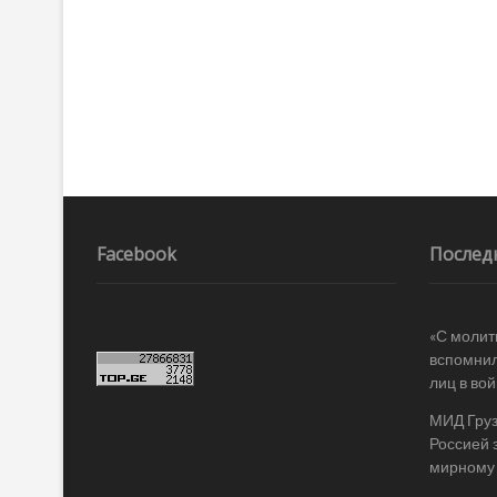
записям
Facebook
Послед
«С молит
вспомнил
лиц в во
МИД Груз
Россией 
мирному