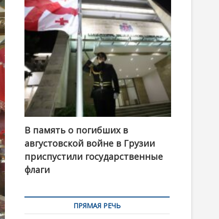
t
o
n
В память о погибших в
августовской войне в Грузии
приспустили государственные
флаги
ПРЯМАЯ РЕЧЬ