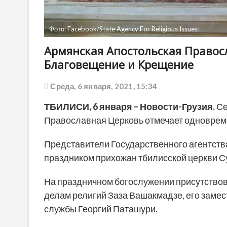
Фото: Facebook/State Agency For Religious Issues
Армянская Апостольская Правос
Благовещение и Крещение
Среда, 6 января, 2021, 15:34
ТБИЛИСИ,
6
января
– Новости-Грузия.
Се
Православная Церковь отмечает одноврем
Представители Государственного агентств
праздником прихожан тбилисской церкви Су
На праздничном богослужении присутствов
делам религий Заза Вашакмадзе, его замес
службы Георгий Паташури.