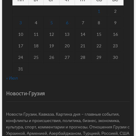
1
2
3
4
5
6
7
8
9
10
11
12
13
14
15
16
17
18
19
20
21
22
23
24
25
26
27
28
29
30
31
« Июл
Новости-Грузия
Новости Грузии, Кавказа. Картина дня – главные события,
конфликты и происшествия, политика, бизнес, экономика,
культура, спорт, комментарии и прогнозы. Отношения Грузии с
Украиной, Арменией, Азербайджаном, Турцией, Россией, США