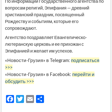
По информации Государственного агентства по
вопросам религий, Эпифания — древний
христианский праздник, посвященный
Рождеству и событиям, которые его
сопровождают.
Агентство поздравляет Евангелическо-
лютеранскую церковь и ее прихожан с
Эпифанией и желает им успехов.
«Новости-Грузия» в Telegram:
подписаться
>>>
«Новости-Грузия» в Facebook:
перейти и
обсудить >>>
F
T
E
О
ac
w
m
тп