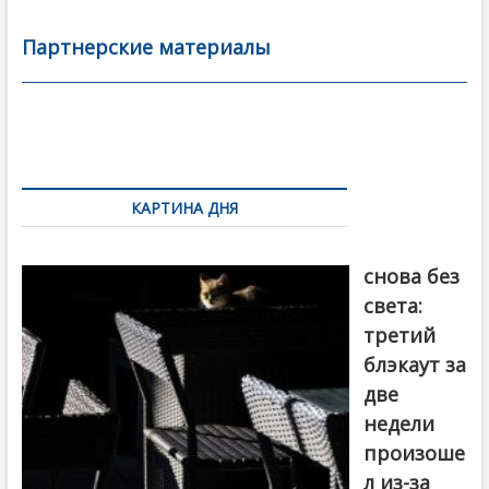
e
itt
ai
р
b
er
l
а
Партнерские материалы
o
в
o
и
k
ть
Навигация
по
КАРТИНА ДНЯ
записям
Грузия
снова без
света:
третий
блэкаут за
две
недели
произоше
л из-за