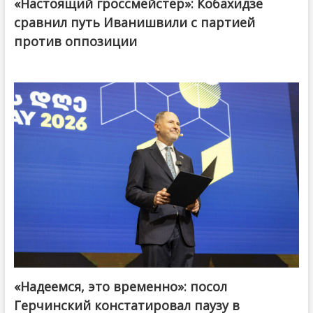
«Настоящий гроссмейстер»: Кобахидзе
@ქართული ოცნება / Georgian Dream
сравнил путь Иванишвили с партией
против оппозиции
«Надеемся, это временно»: посол
Герчинский констатировал паузу в