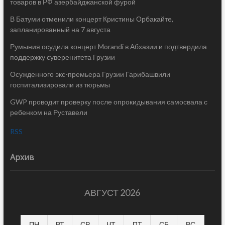
товаров в РФ азербайджанской фурой
В Батуми отменили концерт Кристины Орбакайте,
запланированный на 7 августа
Румыния осудила концерт Morandi в Абхазии и подтвердила
поддержку суверенитета Грузии
Осужденного экс-премьера Грузии Гарибашвили
госпитализировали из тюрьмы
GWP проводит проверку после опрокидывания самосвала с
ребенком на Руставели
RSS
Архив
АВГУСТ 2026
ПН
ВТ
СР
ЧТ
ПТ
СБ
ВС