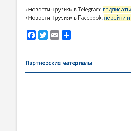
«Новости-Грузия» в Telegram:
подписать
«Новости-Грузия» в Facebook:
перейти и
F
T
E
О
ac
w
m
тп
e
itt
ai
р
b
er
l
а
Партнерские материалы
o
в
o
и
k
ть
Навигация
по
записям