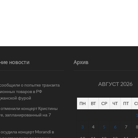
ние новости
Архив
АВГУСТ 2026
 сообщили о попытке транзита
ионных товаров в РФ
джанской фурой
ПН
ВТ
СР
ЧТ
ПТ
С
 отменили концерт Кристины
е, запланированный на 7
3
4
5
6
7
осудила концерт Morandi в