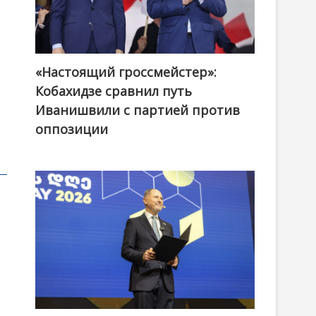
«Настоящий гроссмейстер»:
@ქართული ოცნება / Georgian Dream
Кобахидзе сравнил путь
Иванишвили с партией против
оппозиции