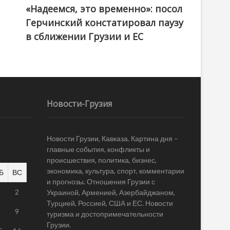
«Надеемся, это временно»: посол
Герчинский констатировал паузу
в сближении Грузии и ЕС
Новости-Грузия
Новости Грузии, Кавказа. Картина дня –
главные события, конфликты и
происшествия, политика, бизнес,
экономика, культура, спорт, комментарии
Б
ВС
и прогнозы. Отношения Грузии с
1
2
Украиной, Арменией, Азербайджаном,
Турцией, Россией, США и ЕС. Новости
8
9
туризма и достопримечательности
Грузии.