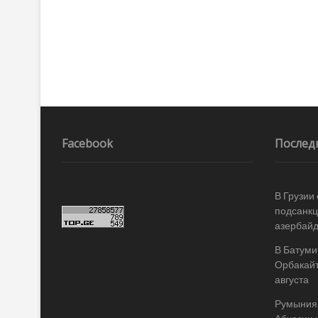
Facebook
Послед
В Грузии
подсанкц
азербай
В Батуми
Орбакайт
августа
Румыния 