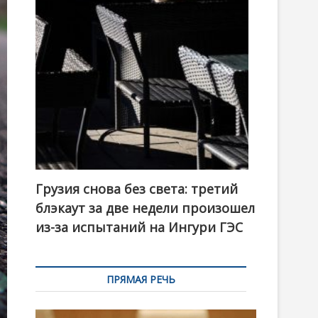
t
o
n
Грузия снова без света: третий
блэкаут за две недели произошел
из-за испытаний на Ингури ГЭС
ПРЯМАЯ РЕЧЬ