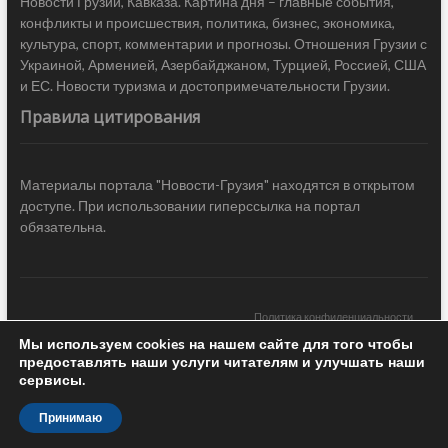
Новости Грузии, Кавказа. Картина дня – главные события,
конфликты и происшествия, политика, бизнес, экономика,
культура, спорт, комментарии и прогнозы. Отношения Грузии с
Украиной, Арменией, Азербайджаном, Турцией, Россией, США
и ЕС. Новости туризма и достопримечательности Грузии.
Правила цитирования
Материалы портала "Новости-Грузия" находятся в открытом
доступе. При использовании гиперссылка на портал
обязательна.
Политика конфиденциальности
Мы используем cookies на нашем сайте для того чтобы
Новости Грузии
| Black Sea Press LTD © 2020 All Rights Reserved /
предоставлять наши услуги читателям и улучшать наши
Design & development —
COCODO BRANDO
сервисы.
Принимаю