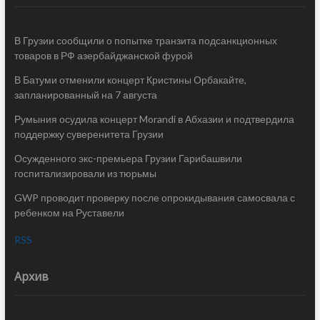
В Грузии сообщили о попытке транзита подсанкционных
товаров в РФ азербайджанской фурой
В Батуми отменили концерт Кристины Орбакайте,
запланированный на 7 августа
Румыния осудила концерт Morandi в Абхазии и подтвердила
поддержку суверенитета Грузии
Осужденного экс-премьера Грузии Гарибашвили
госпитализировали из тюрьмы
GWP проводит проверку после опрокидывания самосвала с
ребенком на Руставели
RSS
Архив