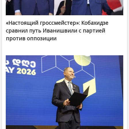
«Настоящий гроссмейстер»: Кобахидзе
@ქართული ოცნება / Georgian Dream
сравнил путь Иванишвили с партией
против оппозиции