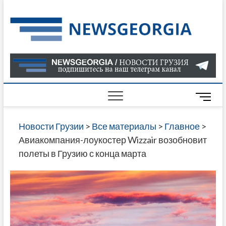
Skip
to
Нов
САМАЯ
content
АКТУАЛ
Гру
ИНФОР
О СОБ
В ГРУЗ
НОВОС
M
ГРУЗИИ
e
ОНЛАЙН
n
Новости Грузии
>
Все материалы
>
Главное
>
САЙТЕ 
u
Авиакомпания-лоукостер Wizzair возобновит
НАЙДЕ
B
полеты в Грузию с конца марта
НОВОС
u
ПОЛИТ
t
ЭКОНО
t
КУЛЬТУ
o
СПОРТА
n
МНОГО