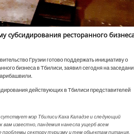
му субсидирования ресторанного бизнес
вительство Грузии готово поддержать инициативу о
нного бизнеса в Тбилиси, заявил сегодня на заседан
Гарибашвили.
сидирования действующих в Тбилиси представителей
исутствует мэр Тбилиси Каха Каладзе и следующий
ак вам известно, пандемия нанесла ущерб всем
ые проблемы сектору туризму и тем объектам питания,