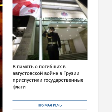
t
o
n
В память о погибших в
августовской войне в Грузии
приспустили государственные
флаги
ПРЯМАЯ РЕЧЬ