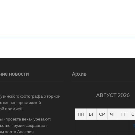
ние новости
Архив
АВГУСТ 2026
рузинского фотографа о горной
отмечен престижной
ой премией
ПН
ВТ
СР
ЧТ
ПТ
С
 «проекта века» урезают:
ьство Грузии сокращает
ы порта Анаклия