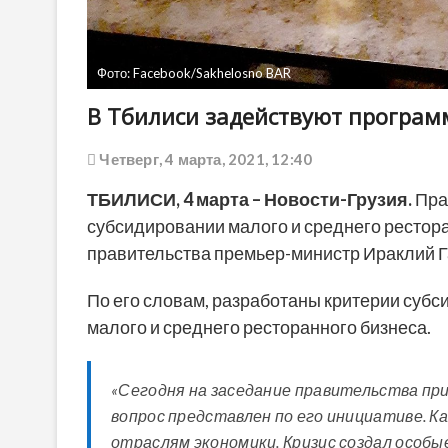
Фото: Facebook/Sakhelosno BAR
В Тбилиси задействуют програм
Четверг, 4 марта, 2021, 12:40
ТБИЛИСИ,
4 марта
– Новости-Грузия.
Пра
субсидировании малого и среднего рестора
правительства премьер-министр Ираклий 
По его словам, разработаны критерии суб
малого и среднего ресторанного бизнеса.
«Сегодня на заседание правительства пр
вопрос представлен по его инициативе. К
отраслям экономики. Кризис создал особ