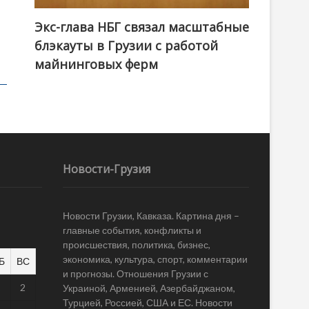
Экс-глава НБГ связал масштабные
блэкауты в Грузии с работой
майнинговых ферм
Новости-Грузия
Новости Грузии, Кавказа. Картина дня –
главные события, конфликты и
происшествия, политика, бизнес,
экономика, культура, спорт, комментарии
Б
ВС
и прогнозы. Отношения Грузии с
1
2
Украиной, Арменией, Азербайджаном,
Турцией, Россией, США и ЕС. Новости