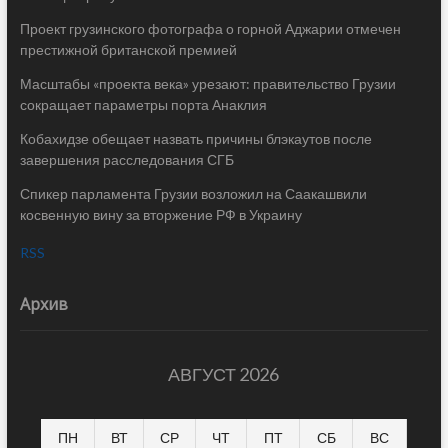
Проект грузинского фотографа о горной Аджарии отмечен
престижной британской премией
Масштабы «проекта века» урезают: правительство Грузии
сокращает параметры порта Анаклия
Кобахидзе обещает назвать причины блэкаутов после
завершения расследования СГБ
Спикер парламента Грузии возложил на Саакашвили
косвенную вину за вторжение РФ в Украину
RSS
Архив
АВГУСТ 2026
ПН
ВТ
СР
ЧТ
ПТ
СБ
ВС