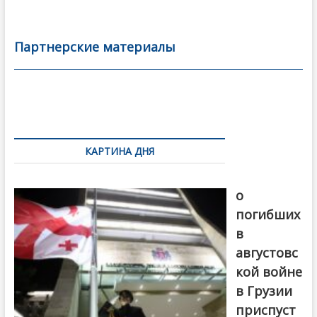
ac
w
m
тп
e
itt
ai
р
b
er
l
а
Партнерские материалы
o
в
o
и
k
ть
Навигация
по
КАРТИНА ДНЯ
записям
В память
о
погибших
в
августовс
кой войне
в Грузии
приспуст