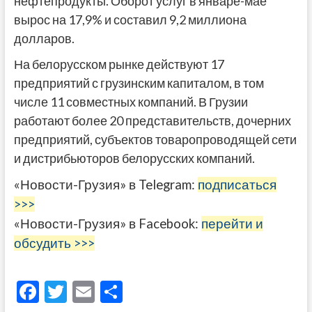
нефтепродукты. Оборот услуг в январе-мае
вырос на 17,9% и составил 9,2 миллиона
долларов.
На белорусском рынке действуют 17
предприятий с грузинским капиталом, в том
числе 11 совместных компаний. В Грузии
работают более 20 представительств, дочерних
предприятий, субъектов товаропроводящей сети
и дистрибьюторов белорусских компаний.
«Новости-Грузия» в Telegram:
подписаться
>>>
«Новости-Грузия» в Facebook:
перейти и
обсудить >>>
F
T
E
О