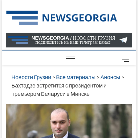
Skip
to
Нов
САМАЯ
content
АКТУАЛ
Гру
ИНФОР
О СОБ
В ГРУЗ
НОВОС
M
ГРУЗИИ
e
ОНЛАЙН
n
Новости Грузии
>
Все материалы
>
Анонсы
>
САЙТЕ 
u
Бахтадзе встретится с президентом и
НАЙДЕ
B
премьером Беларуси в Минске
НОВОС
u
ПОЛИТ
t
ЭКОНО
t
КУЛЬТУ
o
СПОРТА
n
МНОГО