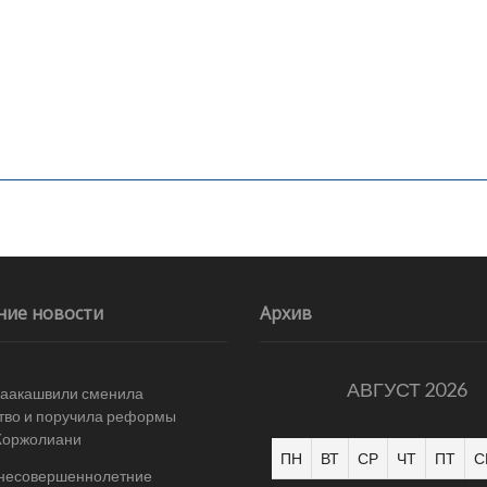
ние новости
Архив
АВГУСТ 2026
Саакашвили сменила
тво и поручила реформы
Жоржолиани
ПН
ВТ
СР
ЧТ
ПТ
С
 несовершеннолетние