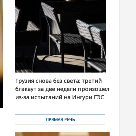
t
o
n
Грузия снова без света: третий
блэкаут за две недели произошел
из-за испытаний на Ингури ГЭС
ПРЯМАЯ РЕЧЬ