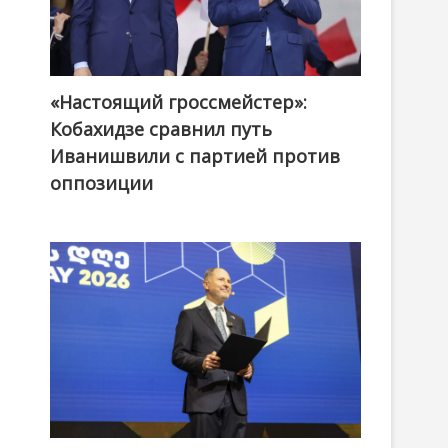
«Настоящий гроссмейстер»:
@ქართული ოცნება / Georgian Dream
Кобахидзе сравнил путь
Иванишвили с партией против
оппозиции
я