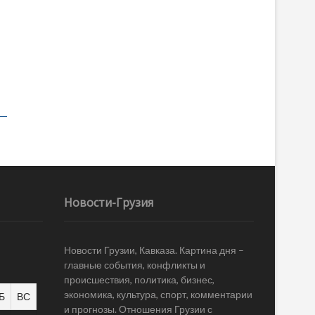
Новости-Грузия
Новости Грузии, Кавказа. Картина дня –
главные события, конфликты и
происшествия, политика, бизнес,
экономика, культура, спорт, комментарии
Б
ВС
и прогнозы. Отношения Грузии с