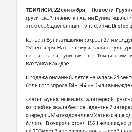
ТБИЛИСИ, 22 сентября — Новости-Грузи
грузинской пианистки Хатии Буниатишвили 
этом сообщает онлайн-платформа Biletebi.
Концерт Буниатишвили закроет 27-й межд
29 сентября. На сцене музыкально-культур
пианистка выступит вместе с Тбилисским 
Вахтанга Кахидзе.
Продажа онлайн-билетов началась 21 сентяб
большого спроса Biletebi.ge были вынужде
«Хатия Буниатишвили стала первой грузин
которой вызвала беспрецедентный интерес
очереди… Мы поздравляем Хатию с еще одни
билеты. В очереди стоял 1521 человек, ког
на 900 мест были распроданы», — сообщил