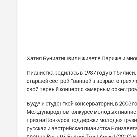
Хатия Буниатишвили живет в Париже и мног
Пианистка родилась в 1987 году в Тбилиси.
старшей сестрой Гванцей в возрасте трех л
свой первый концерт с камерным оркестром
Будучи студенткой консерватории, в 2003 
Международном конкурсе молодых пианисто
приз на Конкурсе поддержки молодых грузи
русская и австрийская пианистка Елизавет
премии Borletti-Buitoni Trust Award (2010) 