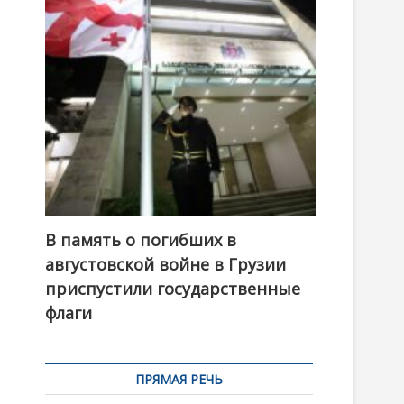
t
o
n
В память о погибших в
августовской войне в Грузии
приспустили государственные
флаги
ПРЯМАЯ РЕЧЬ