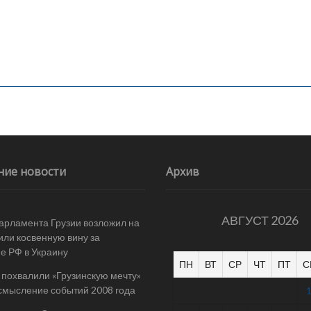
ние новости
Архив
АВГУСТ 2026
арламента Грузии возложил на
ли косвенную вину за
е РФ в Украину
ПН
ВТ
СР
ЧТ
ПТ
С
 похвалили «Грузинскую мечту»
смысление событий 2008 года