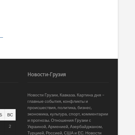
Новости-Грузия
Новости Грузии, Кавказа. Картина дня –
главные события, конфликты и
происшествия, политика, бизнес,
экономика, культура, спорт, комментарии
Б
ВС
и прогнозы. Отношения Грузии с
1
2
Украиной, Арменией, Азербайджаном,
Турцией, Россией, США и ЕС. Новости