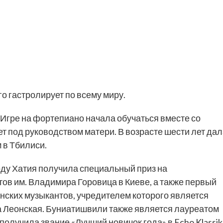
о гастролирует по всему миру.
 Игре на фортепиано начала обучаться вместе со
ет под руководством матери. В возрасте шести лет да
 в Тбилиси.
году Хатия получила специальный приз на
в им. Владимира Горовица в Киеве, а также первый
нских музыкантов, учредителем которого является
а Леонская. Буниатишвили также является лауреатом
и получила звание «Лучший новичок года» в Echo Klassik