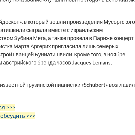
йдоскоп», в который вошли произведения Мусоргского
ниатишвили сыграла вместе с израильским
вом Зубина Мета, а также провела в Париже концерт
нистка Марта Аргерих пригласила лишь семерых
строй Гванцей Буниатишвили. Кроме того, в ноябре
 австрийского бренда часов Jacques Lemans,
известной грузинской пианистки «Schubert» возглавил
ся >>>
 обсудить >>>