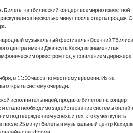
я.
Билеты на тбилисский концерт всемирно известной
раскупили за несколько минут после старта продаж. 
ge.
ународный музыкальный фестиваль «Осенний Тбилиси
ного центра имени Джансуга Кахидзе знаменитая
симфоническим оркестром под управлением дирижера
ря, в 11:00 часов по местному времени. Из-за
ны открыть систему очереди.
ской исполнительницей, продаже билетов на концерт
 и стало необходимо задействование системы онлайн
м подтверждением успеха и тех, кто сумел купить
да после 25 минут билеты в музыкальный центр Кахидз
а онлайн-платформа.