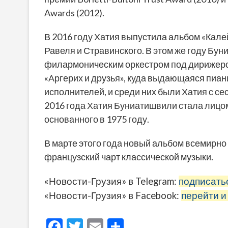
Awards (2012).
В 2016 году Хатия выпустила альбом «Кале
Равеля и Стравинского. В этом же году Бу
филармоническим оркестром под дирижерст
«Аргерих и друзья», куда выдающаяся пиа
исполнителей, и среди них были Хатия с се
2016 года Хатия Буниатишвили стала лицом
основанного в 1975 году.
В марте этого года новый альбом всемирно 
французский чарт классической музыки.
«Новости-Грузия» в Telegram:
подписать
«Новости-Грузия» в Facebook:
перейти и
F
T
E
О