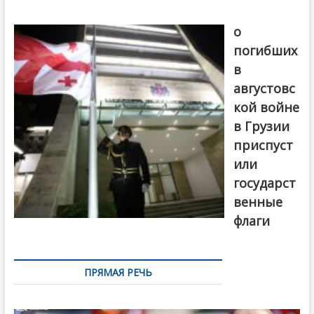
В память
о
погибших
в
августовс
кой войне
в Грузии
приспуст
или
государст
венные
флаги
ПРЯМАЯ РЕЧЬ