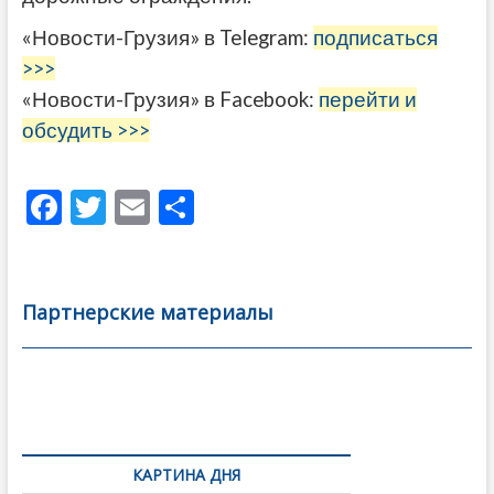
«Новости-Грузия» в Telegram:
подписаться
>>>
«Новости-Грузия» в Facebook:
перейти и
обсудить >>>
F
T
E
О
ac
w
m
тп
e
itt
ai
р
b
er
l
а
Партнерские материалы
o
в
o
и
k
ть
Навигация
по
КАРТИНА ДНЯ
записям