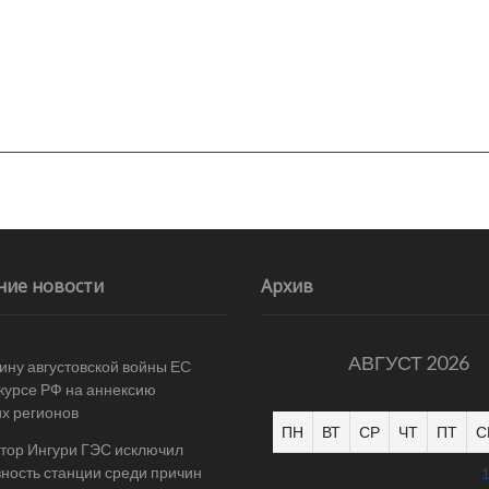
ние новости
Архив
АВГУСТ 2026
ину августовской войны ЕС
 курсе РФ на аннексию
их регионов
ПН
ВТ
СР
ЧТ
ПТ
С
тор Ингури ГЭС исключил
ность станции среди причин