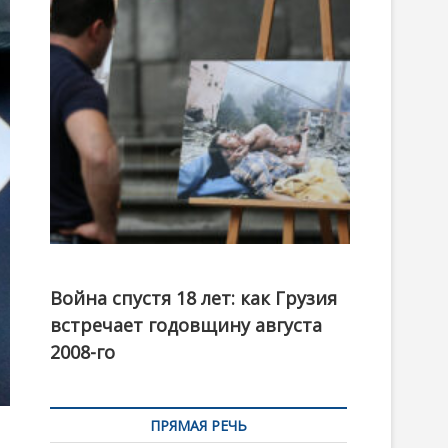
t
o
n
Фотовыставка на тему августовской войны 2008
года в Тбилиси, август 2018 года. Фото: Первый
Война спустя 18 лет: как Грузия
канал
встречает годовщину августа
2008-го
ПРЯМАЯ РЕЧЬ