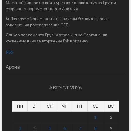
Масштабы «проекта века» урезают: правительство Грузии
сокращает параметры порта Анаклия
Кобахидзе обещает назвать причины блэкаутов после
завершения расследования СГБ
Спикер парламента Грузии возложил на Саакашвили
косвенную вину за вторжение РФ в Украину
RSS
Архив
АВГУСТ 2026
ПН
ВТ
СР
ЧТ
ПТ
СБ
ВС
1
2
3
4
5
6
7
8
9