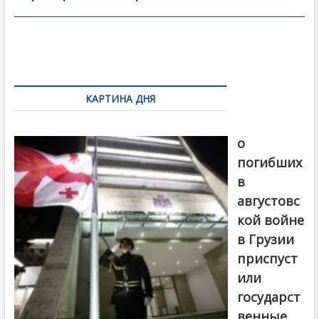
o
в
o
и
k
ть
Навигация
по
КАРТИНА ДНЯ
записям
В память
о
погибших
в
августовс
кой войне
в Грузии
приспуст
или
государст
венные