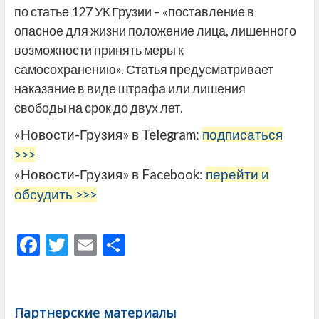
по статье 127 УК Грузии – «поставление в
опасное для жизни положение лица, лишенного
возможности принять меры к
самосохранению». Статья предусматривает
наказание в виде штрафа или лишения
свободы на срок до двух лет.
«Новости-Грузия» в Telegram:
подписаться
>>>
«Новости-Грузия» в Facebook:
перейти и
обсудить >>>
F
T
E
О
ac
w
m
тп
e
itt
ai
р
b
er
l
а
Партнерские материалы