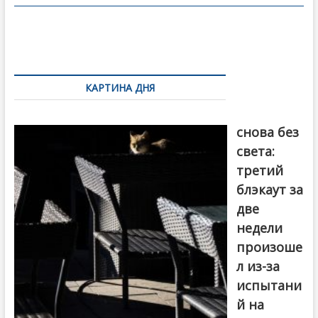
o
в
o
и
k
ть
Навигация
по
КАРТИНА ДНЯ
записям
Грузия
снова без
света:
третий
блэкаут за
две
недели
произоше
л из-за
испытани
й на