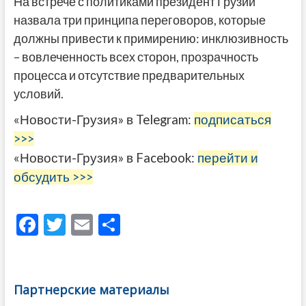
На встрече с политиками президент Грузии
назвала три принципа переговоров, которые
должны привести к примирению: инклюзивность
– вовлеченность всех сторон, прозрачность
процесса и отсутствие предварительных
условий.
«Новости-Грузия» в Telegram:
подписаться
>>>
«Новости-Грузия» в Facebook:
перейти и
обсудить >>>
F
T
E
О
ac
w
m
тп
e
itt
ai
р
b
er
l
а
Партнерские материалы