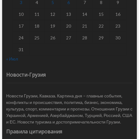
3
4
5
6
7
8
9
10
11
12
13
14
15
16
17
18
19
20
21
22
23
24
25
26
27
28
29
30
31
« Июл
Новости-Грузия
Новости Грузии, Кавказа. Картина дня – главные события,
конфликты и происшествия, политика, бизнес, экономика,
культура, спорт, комментарии и прогнозы. Отношения Грузии с
Украиной, Арменией, Азербайджаном, Турцией, Россией, США
и ЕС. Новости туризма и достопримечательности Грузии.
Правила цитирования