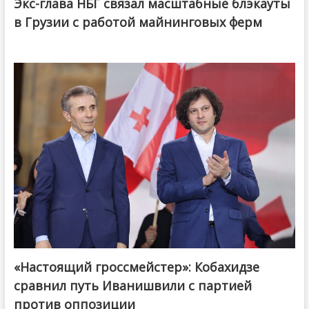
Экс-глава НБГ связал масштабные блэкауты
в Грузии с работой майнинговых ферм
«Настоящий гроссмейстер»: Кобахидзе
@ქართული ოცნება / Georgian Dream
сравнил путь Иванишвили с партией
против оппозиции