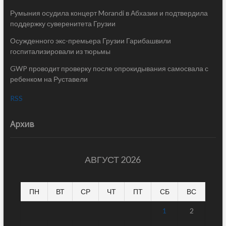
Румыния осудила концерт Morandi в Абхазии и подтвердила
поддержку суверенитета Грузии
Осужденного экс-премьера Грузии Гарибашвили
госпитализировали из тюрьмы
GWP проводит проверку после опрокидывания самосвала с
ребенком на Руставели
RSS
Архив
АВГУСТ 2026
ПН
ВТ
СР
ЧТ
ПТ
СБ
ВС
1
2