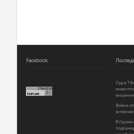
по
записям
Facebook
Послед
Суд в Тб
инвестпл
мошеннич
Война спу
встречае
В Грузии
подсанкц