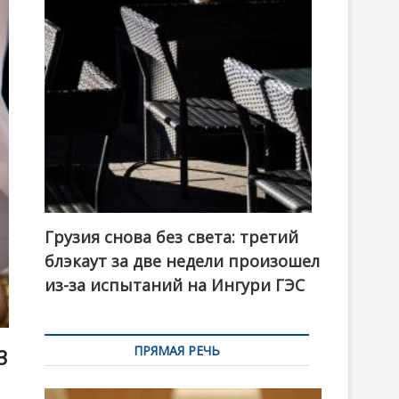
t
o
n
Грузия снова без света: третий
блэкаут за две недели произошел
из-за испытаний на Ингури ГЭС
ПРЯМАЯ РЕЧЬ
3