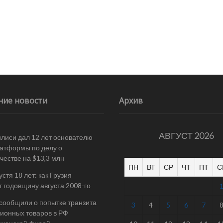
ние новости
Архив
АВГУСТ 2026
илиси дал 12 лет основателю
атформы по делу о
естве на $13,3 млн
ПН
ВТ
СР
ЧТ
ПТ
С
стя 18 лет: как Грузия
т годовщину августа 2008-го
 сообщили о попытке транзита
3
4
5
6
7
ионных товаров в РФ