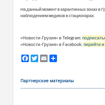
На данный момент в карантинных зонах в Гр
наблюдением медиков в стационарах.
«Новости-Грузия» в Telegram:
подписать
«Новости-Грузия» в Facebook:
перейти и
F
T
E
О
ac
w
m
тп
e
itt
ai
р
b
er
l
а
Партнерские материалы
o
в
o
и
k
ть
Навигация