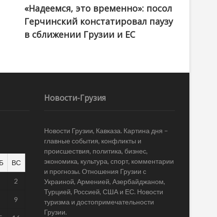
«Надеемся, это временно»: посол
Герчинский констатировал паузу
в сближении Грузии и ЕС
Новости-Грузия
Новости Грузии, Кавказа. Картина дня –
главные события, конфликты и
происшествия, политика, бизнес,
экономика, культура, спорт, комментарии
Б
ВС
и прогнозы. Отношения Грузии с
1
2
Украиной, Арменией, Азербайджаном,
Турцией, Россией, США и ЕС. Новости
8
9
туризма и достопримечательности
Грузии.