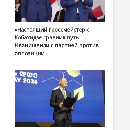
«Настоящий гроссмейстер»:
@ქართული ოცნება / Georgian Dream
Кобахидзе сравнил путь
Иванишвили с партией против
оппозиции