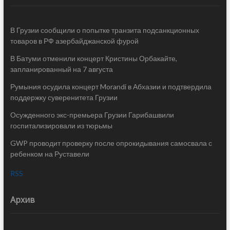
В Грузии сообщили о попытке транзита подсанкционных
товаров в РФ азербайджанской фурой
В Батуми отменили концерт Кристины Орбакайте,
запланированный на 7 августа
Румыния осудила концерт Morandi в Абхазии и подтвердила
поддержку суверенитета Грузии
Осужденного экс-премьера Грузии Гарибашвили
госпитализировали из тюрьмы
GWP проводит проверку после опрокидывания самосвала с
ребенком на Руставели
RSS
Архив