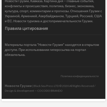
Новости Грузии, Кавказа. Картина дня – главные события,
конфликты и происшествия, политика, бизнес, экономика,
культура, спорт, комментарии и прогнозы. Отношения Грузии с
Украиной, Арменией, Азербайджаном, Турцией, Россией, США
и ЕС. Новости туризма и достопримечательности Грузии.
Правила цитирования
Материалы портала "Новости-Грузия" находятся в открытом
доступе. При использовании гиперссылка на портал
обязательна.
Политика конфиденциальности
Новости Грузии
| Black Sea Press LTD © 2020 All Rights Reserved /
Design & development —
COCODO BRANDO