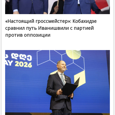
«Настоящий гроссмейстер»: Кобахидзе
@ქართული ოცნება / Georgian Dream
сравнил путь Иванишвили с партией
против оппозиции