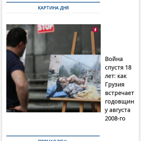
по
КАРТИНА ДНЯ
записям
Фотовыставка
на тему
августовской
войны 2008
года в Тбилиси,
август 2018
года. Фото:
Война
Первый канал
спустя 18
лет: как
Грузия
встречает
годовщин
у августа
2008-го