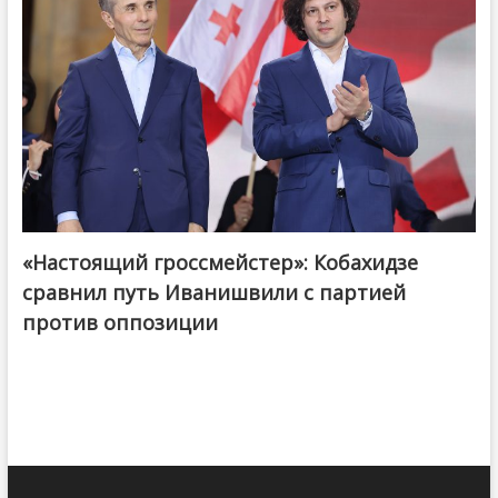
«Настоящий гроссмейстер»: Кобахидзе
@ქართული ოცნება / Georgian Dream
сравнил путь Иванишвили с партией
против оппозиции