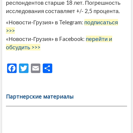
респондентов старше 18 лет. Погрешность
исследования составляет +/- 2,5 процента.
«Новости-Грузия» в Telegram:
подписаться
>>>
«Новости-Грузия» в Facebook:
перейти и
обсудить >>>
F
T
E
О
ac
w
m
тп
e
itt
ai
р
b
er
l
а
Партнерские материалы
o
в
o
и
k
ть
Навигация