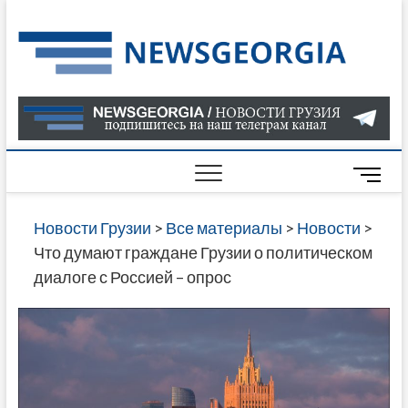
Skip
to
Нов
САМАЯ
content
АКТУАЛ
Гру
ИНФОР
О СОБ
В ГРУЗ
НОВОС
M
ГРУЗИИ
e
ОНЛАЙН
n
Новости Грузии
>
Все материалы
>
Новости
>
САЙТЕ 
u
Что думают граждане Грузии о политическом
НАЙДЕ
B
диалоге с Россией – опрос
НОВОС
u
ПОЛИТ
t
ЭКОНО
t
КУЛЬТУ
o
СПОРТА
n
МНОГО