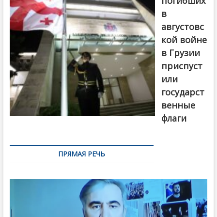
погибших
в
августовс
кой войне
в Грузии
приспуст
или
государст
венные
флаги
ПРЯМАЯ РЕЧЬ