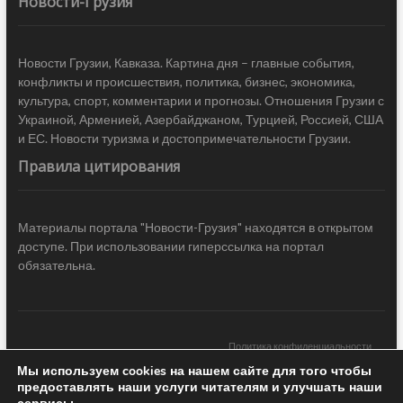
Новости-Грузия
Новости Грузии, Кавказа. Картина дня – главные события,
конфликты и происшествия, политика, бизнес, экономика,
культура, спорт, комментарии и прогнозы. Отношения Грузии с
Украиной, Арменией, Азербайджаном, Турцией, Россией, США
и ЕС. Новости туризма и достопримечательности Грузии.
Правила цитирования
Материалы портала "Новости-Грузия" находятся в открытом
доступе. При использовании гиперссылка на портал
обязательна.
Политика конфиденциальности
Мы используем cookies на нашем сайте для того чтобы
Новости Грузии
| Black Sea Press LTD © 2020 All Rights Reserved /
предоставлять наши услуги читателям и улучшать наши
Design & development —
COCODO BRANDO