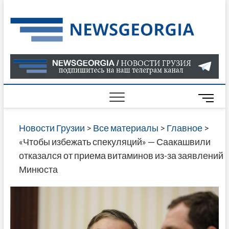
Skip
to
Нов
САМАЯ
content
АКТУАЛ
Гру
ИНФОР
О СОБ
В ГРУЗ
НОВОС
M
ГРУЗИИ
e
ОНЛАЙН
n
Новости Грузии
>
Все материалы
>
Главное
>
САЙТЕ 
u
«Чтобы избежать спекуляций» — Саакашвили
НАЙДЕ
B
отказался от приема витаминов из-за заявлений
НОВОС
u
Минюста
ПОЛИТ
t
ЭКОНО
t
КУЛЬТУ
o
СПОРТА
n
МНОГО