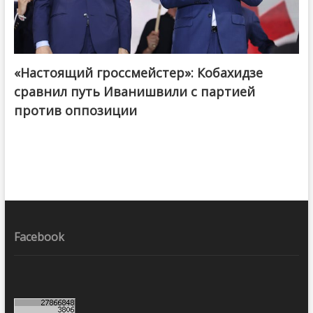
«Настоящий гроссмейстер»: Кобахидзе
@ქართული ოცნება / Georgian Dream
сравнил путь Иванишвили с партией
против оппозиции
Facebook