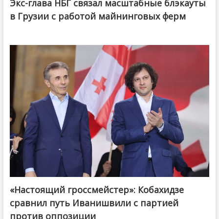
Экс-глава НБГ связал масштабные блэкауты
в Грузии с работой майнинговых ферм
«Настоящий гроссмейстер»: Кобахидзе
@ქართული ოცნება / Georgian Dream
сравнил путь Иванишвили с партией
против оппозиции