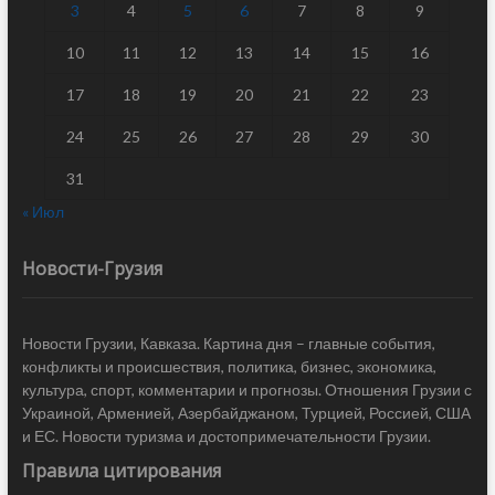
3
4
5
6
7
8
9
10
11
12
13
14
15
16
17
18
19
20
21
22
23
24
25
26
27
28
29
30
31
« Июл
Новости-Грузия
Новости Грузии, Кавказа. Картина дня – главные события,
конфликты и происшествия, политика, бизнес, экономика,
культура, спорт, комментарии и прогнозы. Отношения Грузии с
Украиной, Арменией, Азербайджаном, Турцией, Россией, США
и ЕС. Новости туризма и достопримечательности Грузии.
Правила цитирования