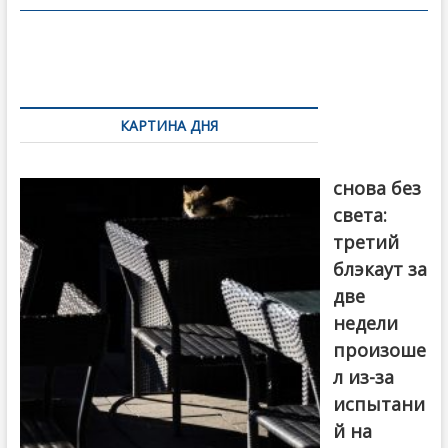
o
в
o
и
k
ть
Навигация
по
КАРТИНА ДНЯ
записям
Грузия
снова без
света:
третий
блэкаут за
две
недели
произоше
л из-за
испытани
й на