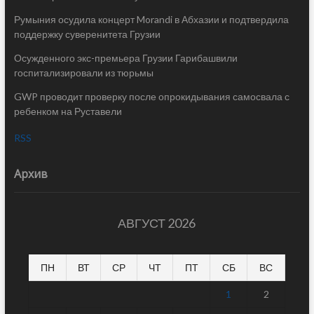
Румыния осудила концерт Morandi в Абхазии и подтвердила
поддержку суверенитета Грузии
Осужденного экс-премьера Грузии Гарибашвили
госпитализировали из тюрьмы
GWP проводит проверку после опрокидывания самосвала с
ребенком на Руставели
RSS
Архив
АВГУСТ 2026
ПН
ВТ
СР
ЧТ
ПТ
СБ
ВС
1
2