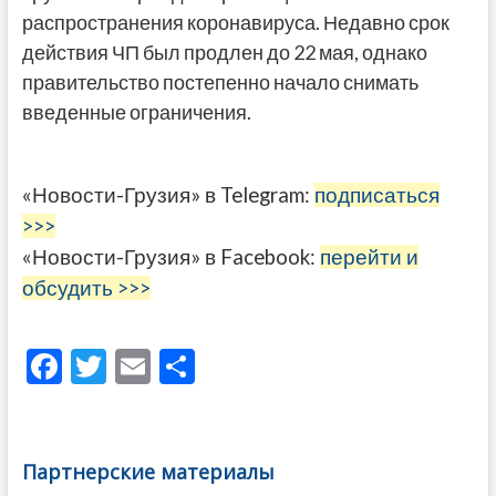
распространения коронавируса. Недавно срок
действия ЧП был продлен до 22 мая, однако
правительство постепенно начало снимать
введенные ограничения.
«Новости-Грузия» в Telegram:
подписаться
>>>
«Новости-Грузия» в Facebook:
перейти и
обсудить >>>
F
T
E
О
ac
w
m
тп
e
itt
ai
р
b
er
l
а
Партнерские материалы