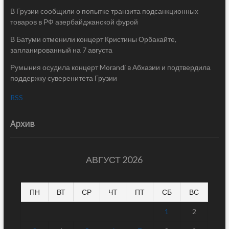
В Грузии сообщили о попытке транзита подсанкционных
товаров в РФ азербайджанской фурой
В Батуми отменили концерт Кристины Орбакайте,
запланированный на 7 августа
Румыния осудила концерт Morandi в Абхазии и подтвердила
поддержку суверенитета Грузии
RSS
Архив
АВГУСТ 2026
ПН
ВТ
СР
ЧТ
ПТ
СБ
ВС
1
2