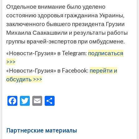
Отдельное внимание было уделено
состоянию здоровья гражданина Украины,
заключенного бывшего президента Грузии
Михаила Саакашвили и результаты работы
группы врачей-экспертов при омбудсмене.
«Новости-Грузия» в Telegram:
подписаться
>>>
«Новости-Грузия» в Facebook:
перейти и
обсудить >>>
F
T
E
О
ac
w
m
тп
e
itt
ai
р
b
er
l
а
Партнерские материалы