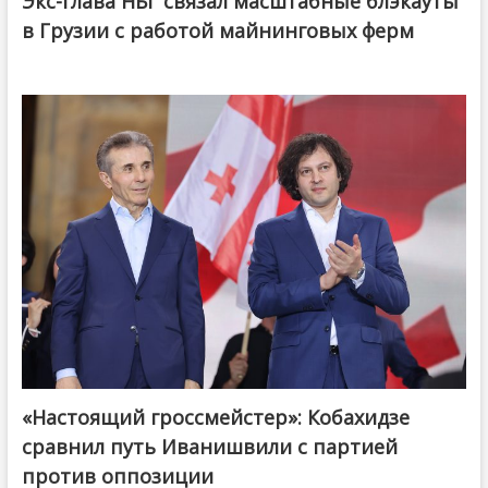
Экс-глава НБГ связал масштабные блэкауты
в Грузии с работой майнинговых ферм
«Настоящий гроссмейстер»: Кобахидзе
@ქართული ოცნება / Georgian Dream
сравнил путь Иванишвили с партией
против оппозиции