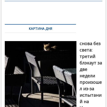
o
в
o
и
k
ть
Навигация
по
КАРТИНА ДНЯ
записям
Грузия
снова без
света:
третий
блэкаут за
две
недели
произоше
л из-за
испытани
й на