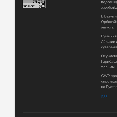
подсанкц
азербай
В Батуми
Орбакайт
августа
Румыния 
Абхазии 
суверени
Осужденн
Гарибашв
тюрьмы
GWP пров
опрокиды
на Руста
RSS