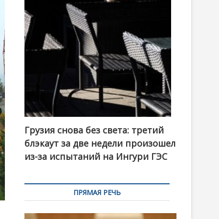
t
o
n
Грузия снова без света: третий
блэкаут за две недели произошел
из-за испытаний на Ингури ГЭС
ПРЯМАЯ РЕЧЬ