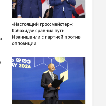
«Настоящий гроссмейстер»:
@ქართული ოცნება / Georgian Dream
Кобахидзе сравнил путь
Иванишвили с партией против
ла
оппозиции
в