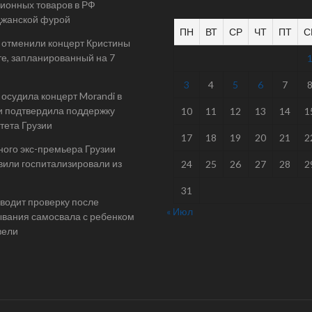
ионных товаров в РФ
джанской фурой
ПН
ВТ
СР
ЧТ
ПТ
С
 отменили концерт Кристины
е, запланированный на 7
3
4
5
6
7
осудила концерт Morandi в
и подтвердила поддержку
10
11
12
13
14
1
тета Грузии
17
18
19
20
21
2
ого экс-премьера Грузии
или госпитализировали из
24
25
26
27
28
2
31
одит проверку после
« Июл
вания самосвала с ребенком
вели