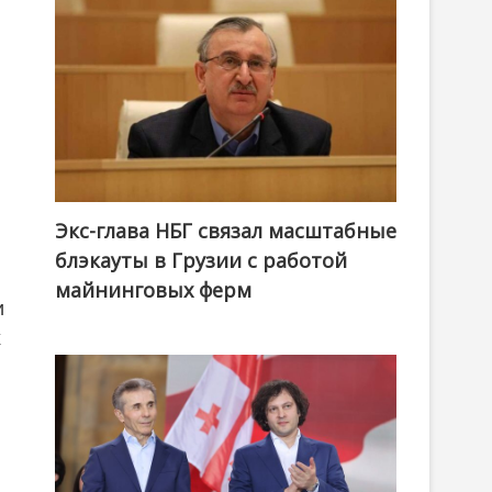
Экс-глава НБГ связал масштабные
блэкауты в Грузии с работой
майнинговых ферм
и
х