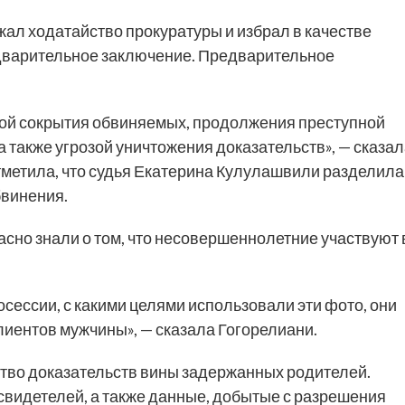
ал ходатайство прокуратуры и избрал в качестве
дварительное заключение. Предварительное
зой сокрытия обвиняемых, продолжения преступной
а также угрозой уничтожения доказательств», — сказа
тметила, что судья Екатерина Кулулашвили разделила
бвинения.
асно знали о том, что несовершеннолетние участвуют 
осессии, с какими целями использовали эти фото, они
лиентов мужчины», — сказала Гогорелиани.
ство доказательств вины задержанных родителей.
свидетелей, а также данные, добытые с разрешения