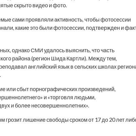
нятые скрыто видео и фото.
емые сами проявляли активность, чтобы фотосессии
знали, какие это были фотосессии, подтвержден и фак
ых, однако СМИ удалось выяснить, что часть
кого района (регион Шида Картли). Между тем,
реподавал английский язык в сельских школах регион
.
ние или сбыт порнографических произведений,
ршеннолетнего» и «торговля людьми,
двух и более несовершеннолетних».
 грозит лишение свободы сроком от 17 до 20 лет либ