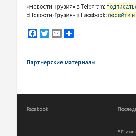
«Новости-Грузия» в Telegram:
подписать
«Новости-Грузия» в Facebook:
перейти и
F
T
E
О
ac
w
m
тп
e
itt
ai
р
b
er
l
а
Партнерские материалы
o
в
o
и
k
ть
Навигация
по
записям
Facebook
Послед
В Грузии