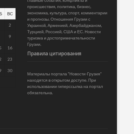
главные события, конфликты и
происшествия, политика, бизнес,
экономика, культура, спорт, комментарии
Б
ВС
и прогнозы. Отношения Грузии с
1
2
Украиной, Арменией, Азербайджаном,
Турцией, Россией, США и ЕС. Новости
8
9
туризма и достопримечательности
Грузии.
5
16
Правила цитирования
2
23
9
30
Материалы портала "Новости-Грузия"
находятся в открытом доступе. При
использовании гиперссылка на портал
обязательна.