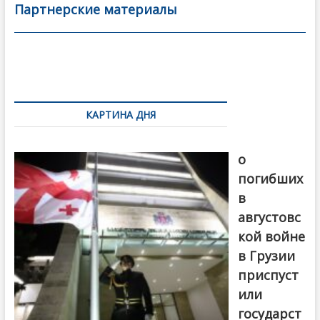
b
er
l
а
Партнерские материалы
o
в
o
и
k
ть
Навигация
по
КАРТИНА ДНЯ
записям
В память
о
погибших
в
августовс
кой войне
в Грузии
приспуст
или
государст