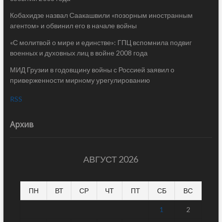
Кобахидзе назвал Саакашвили «позорным иностранным
агентом» и обвинил его в начале войны
«С молитвой о мире и единстве»: ГПЦ вспомнила подвиг
военных и духовных лиц в войне 2008 года
МИД Грузии в годовщину войны с Россией заявил о
приверженности мирному урегулированию
RSS
Архив
АВГУСТ 2026
ПН
ВТ
СР
ЧТ
ПТ
СБ
ВС
1
2