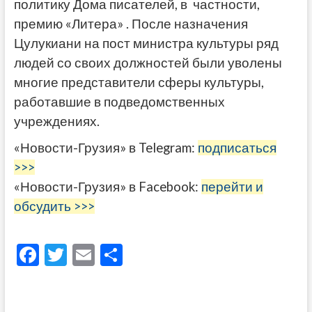
политику Дома писателей, в частности,
премию «Литера» . После назначения
Цулукиани на пост министра культуры ряд
людей со своих должностей были уволены
многие представители сферы культуры,
работавшие в подведомственных
учреждениях.
«Новости-Грузия» в Telegram:
подписаться
>>>
«Новости-Грузия» в Facebook:
перейти и
обсудить >>>
F
T
E
О
ac
w
m
тп
e
itt
ai
р