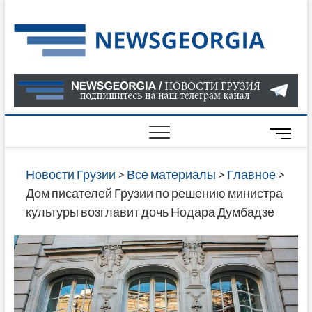
Skip
to
Нов
САМАЯ
content
АКТУАЛ
Гру
ИНФОР
О СОБ
В ГРУЗ
НОВОС
M
ГРУЗИИ
e
ОНЛАЙН
n
Новости Грузии
>
Все материалы
>
Главное
>
САЙТЕ 
u
Дом писателей Грузии по решению министра
НАЙДЕ
B
культуры возглавит дочь Нодара Думбадзе
НОВОС
u
ПОЛИТ
t
ЭКОНО
t
КУЛЬТУ
o
СПОРТА
n
МНОГО