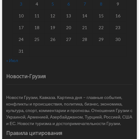
3
4
5
6
7
8
9
10
11
12
13
14
15
16
17
18
19
20
21
22
23
24
25
26
27
28
29
30
31
« Июл
Новости-Грузия
Новости Грузии, Кавказа. Картина дня – главные события,
конфликты и происшествия, политика, бизнес, экономика,
культура, спорт, комментарии и прогнозы. Отношения Грузии с
Украиной, Арменией, Азербайджаном, Турцией, Россией, США
и ЕС. Новости туризма и достопримечательности Грузии.
Правила цитирования