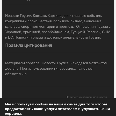
Новости Грузии, Кавказа. Картина дня – главные события,
конфликты и происшествия, политика, бизнес, экономика,
культура, спорт, комментарии и прогнозы. Отношения Грузии с
Украиной, Арменией, Азербайджаном, Турцией, Россией, США
и ЕС. Новости туризма и достопримечательности Грузии.
Правила цитирования
Материалы портала "Новости-Грузия" находятся в открытом
доступе. При использовании гиперссылка на портал
обязательна.
Политика конфиденциальности
Мы используем cookies на нашем сайте для того чтобы
Новости Грузии
| Black Sea Press LTD © 2020 All Rights Reserved /
предоставлять наши услуги читателям и улучшать наши
Design & development —
COCODO BRANDO
сервисы.