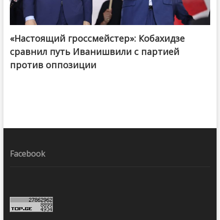
«Настоящий гроссмейстер»: Кобахидзе
@ქართული ოცნება / Georgian Dream
сравнил путь Иванишвили с партией
против оппозиции
Facebook