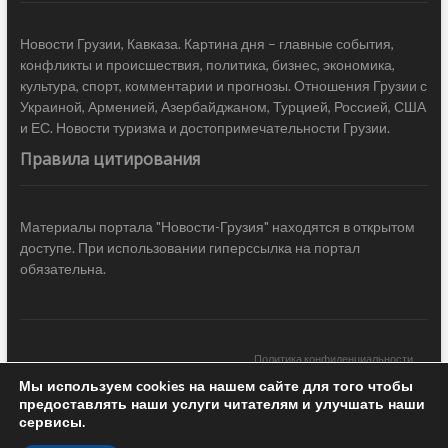
Новости Грузии, Кавказа. Картина дня – главные события,
конфликты и происшествия, политика, бизнес, экономика,
культура, спорт, комментарии и прогнозы. Отношения Грузии с
Украиной, Арменией, Азербайджаном, Турцией, Россией, США
и ЕС. Новости туризма и достопримечательности Грузии.
Правила цитирования
Материалы портала "Новости-Грузия" находятся в открытом
доступе. При использовании гиперссылка на портал
обязательна.
Политика конфиденциальности
Мы используем cookies на нашем сайте для того чтобы
Новости Грузии
| Black Sea Press LTD © 2020 All Rights Reserved /
предоставлять наши услуги читателям и улучшать наши
Design & development —
COCODO BRANDO
сервисы.