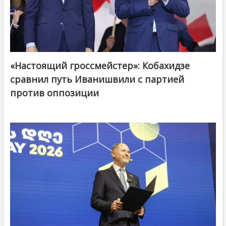
«Настоящий гроссмейстер»: Кобахидзе
@ქართული ოცნება / Georgian Dream
сравнил путь Иванишвили с партией
против оппозиции