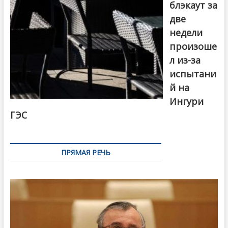
блэкаут за
две
недели
произоше
л из-за
испытани
й на
Ингури
ГЭС
ПРЯМАЯ РЕЧЬ