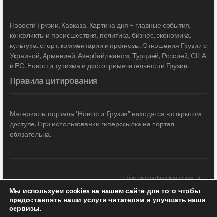
Новости Грузии, Кавказа. Картина дня – главные события,
конфликты и происшествия, политика, бизнес, экономика,
культура, спорт, комментарии и прогнозы. Отношения Грузии с
Украиной, Арменией, Азербайджаном, Турцией, Россией, США
и ЕС. Новости туризма и достопримечательности Грузии.
Правила цитирования
Материалы портала "Новости-Грузия" находятся в открытом
доступе. При использовании гиперссылка на портал
обязательна.
Политика конфиденциальности
Мы используем cookies на нашем сайте для того чтобы
Новости Грузии
| Black Sea Press LTD © 2020 All Rights Reserved /
предоставлять наши услуги читателям и улучшать наши
Design & development —
COCODO BRANDO
сервисы.