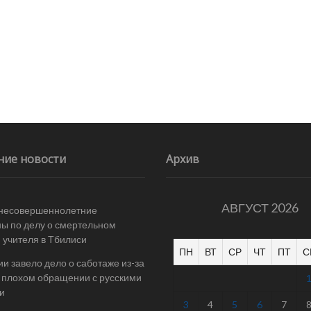
ние новости
Архив
АВГУСТ 2026
 несовершеннолетние
ы по делу о смертельном
 учителя в Тбилиси
ПН
ВТ
СР
ЧТ
ПТ
С
ии завело дело о саботаже из-за
 плохом обращении с русскими
и
3
4
5
6
7