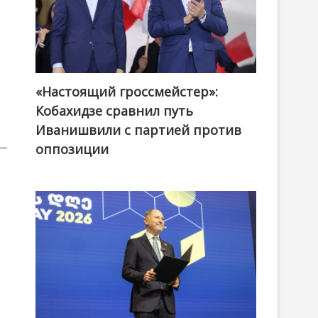
«Настоящий гроссмейстер»:
@ქართული ოცნება / Georgian Dream
Кобахидзе сравнил путь
Иванишвили с партией против
оппозиции