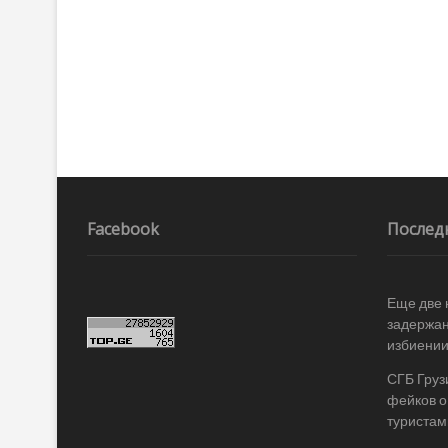
Facebook
Послед
Еще две
задержан
избиении
СГБ Груз
фейков о
туристам