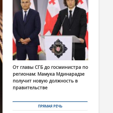
t
o
n
От главы СГБ до госминистра по
регионам: Мамука Мдинарадзе
получит новую должность в
правительстве
ПРЯМАЯ РЕЧЬ