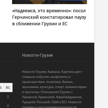
«Надеемся, это временно»: посол
Герчинский констатировал паузу
в сближении Грузии и ЕС
Новости-Грузия
Новости Грузии, Кавказа. Картина дня –
главные события, конфликты и
происшествия, политика, бизнес,
экономика, культура, спорт, комментарии
Б
ВС
и прогнозы. Отношения Грузии с
1
2
Украиной, Арменией, Азербайджаном,
Турцией, Россией, США и ЕС. Новости
8
9
туризма и достопримечательности