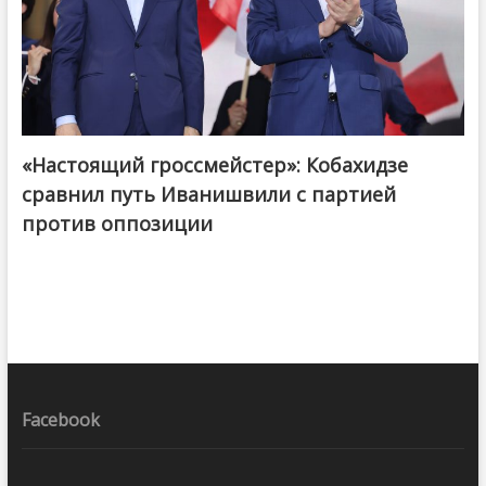
«Настоящий гроссмейстер»: Кобахидзе
@ქართული ოცნება / Georgian Dream
сравнил путь Иванишвили с партией
против оппозиции
Facebook