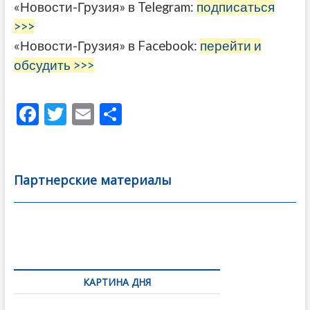
«Новости-Грузия» в Telegram:
подписаться
>>>
«Новости-Грузия» в Facebook:
перейти и
обсудить >>>
F
T
E
О
ac
w
m
тп
e
itt
ai
р
b
er
l
а
Партнерские материалы
o
в
o
и
k
ть
Навигация
по
КАРТИНА ДНЯ
записям
В память