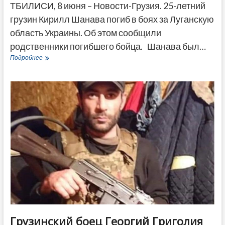
ТБИЛИСИ, 8 июня – Новости-Грузия. 25-летний
грузин Кирилл Шанава погиб в боях за Луганскую
область Украины. Об этом сообщили
родственники погибшего бойца. Шанава был…
В
Подробнее
Украине
погиб
еще
один
грузин
Грузинский боец ​Георгий Григолия