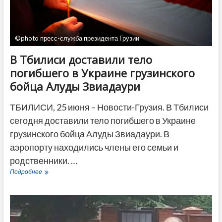
©photo пресс-служба президента Грузии
В Тбилиси доставили тело
погибшего в Украине грузинского
бойца ​​Алуды Звиадаури
ТБИЛИСИ, 25 июня – Новости-Грузия. В Тбилиси
сегодня доставили тело погибшего в Украине
грузинского бойца ​​Алуды Звиадаури. В
аэропорту находились члены его семьи и
родственники. …
В
Подробнее
Тбилиси
доставили
тело
погибшего
в