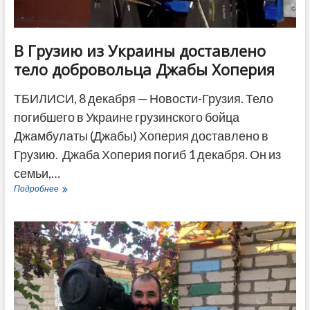
В Грузию из Украины доставлено
тело добровольца Джабы Хоперия
ТБИЛИСИ, 8 декабря — Новости-Грузия. Тело
погибшего в Украине грузинского бойца
Джамбулаты (Джабы) Хоперия доставлено в
Грузию. Джаба Хоперия погиб 1 декабря. Он из
семьи,…
В
Подробнее
Грузию
из
Украины
доставлено
тело
добровольца
Джабы
Хоперия