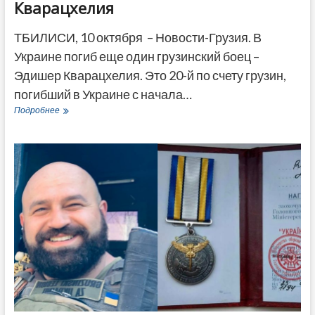
Кварацхелия
ТБИЛИСИ, 10 октября – Новости-Грузия. В
Украине погиб еще один грузинский боец –
Эдишер Кварацхелия. Это 20-й по счету грузин,
погибший в Украине с начала…
В
Подробнее
Украине
под
Донецком
погиб
еще
один
грузинский
боец
–
Эдишер
Кварацхелия