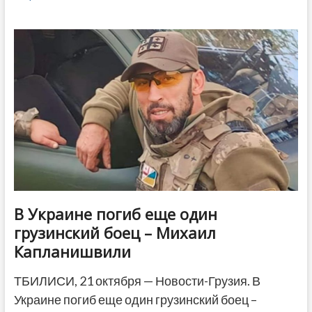
за
последние
сутки
грузинский
боец
погиб
в
Украине
В Украине погиб еще один
грузинский боец – Михаил
Капланишвили
ТБИЛИСИ, 21 октября — Новости-Грузия. В
Украине погиб еще один грузинский боец –