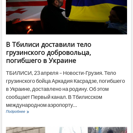
В Тбилиси доставили тело
грузинского добровольца,
погибшего в Украине
ТБИЛИСИ, 23 апреля – Новости-Грузия. Тело
грузинского бойца Аркадия Касрадзе, погибшего
в Украине, доставлено на родину. Об этом
сообщает Первый канал. В Тбилисском
международном аэропорту…
В
Подробнее
Тбилиси
доставили
тело
грузинского