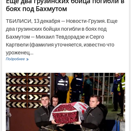
Еще два грузинских бойца погибли в
боях под Бахмутом
ТБИЛИСИ, 13 декабря — Новости-Грузия. Еще
два грузинских бойцах погибли в боях под
Бахмутом — Михаил Тевдорадзе и Серго
Картвели (фамилия уточняется, известно что
уроженец…
Еще
Подробнее
два
грузинских
бойца
погибли
в
боях
под
Бахмутом