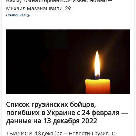
Бахмутом на стороне ВСУ. Известно имя —
Михаил Мазанашвили, 29…
Еще
Подробнее
один
грузин
погиб
под
Бахмутом
—
Михаилу
Мазанашвили
было
29
лет
Список грузинских бойцов,
погибших в Украине с 24 февраля —
данные на 13 декабря 2022
ТБИЛИСИ, 13 декабря — Новости-Грузия. С