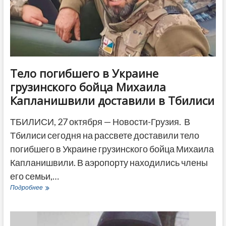
вагнеровцев
Тело погибшего в Украине
грузинского бойца Михаила
Капланишвили доставили в Тбилиси
ТБИЛИСИ, 27 октября — Новости-Грузия. В
Тбилиси сегодня на рассвете доставили тело
погибшего в Украине грузинского бойца Михаила
Капланишвили. В аэропорту находились члены
его семьи,…
Тело
Подробнее
погибшего
в
Украине
грузинского