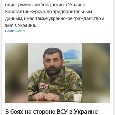
один грузинский боец погиб в Украине.
Константин Курсуа, по предварительным
данным, имел также украинское гражданство и
жил в Украине…
Еще
Подробнее
один
грузинский
боец
погиб
в
Украине
в
боях
на
стороне
ВСУ
В боях на стороне ВСУ в Украине