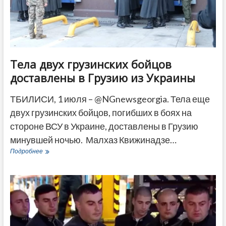
Тела двух грузинских бойцов
доставлены в Грузию из Украины
ТБИЛИСИ, 1 июля – @NGnewsgeorgia. Тела еще
двух грузинских бойцов, погибших в боях на
стороне ВСУ в Украине, доставлены в Грузию
минувшей ночью. Малхаз Квижинадзе…
Тела
Подробнее
двух
грузинских
бойцов
доставлены
в
Грузию
из
Украины