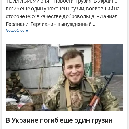
ТБИЛИСИ, 9 июня – Новости-Грузия. В Украине
погиб еще один уроженец Грузии, воевавший на
стороне ВСУ в качестве добровольца, – Даниэл
Герлиани. Герлиани – вынужденный…
Еще
Подробнее
один
грузин
погиб
в
Украине
В Украине погиб еще один грузин