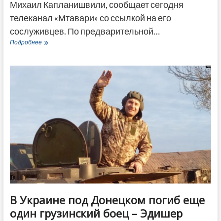
Михаил Капланишвили, сообщает сегодня
телеканал «Мтавари» со ссылкой на его
сослуживцев. По предварительной…
В
Подробнее
Украине
погиб
еще
один
грузинский
боец
–
Михаил
Капланишвили
В Украине под Донецком погиб еще
один грузинский боец – Эдишер