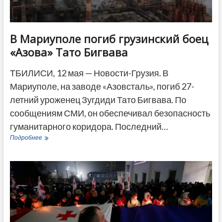
В Мариуполе погиб грузинский боец
«Азова» Тато Бигвава
ТБИЛИСИ, 12 мая — Новости-Грузия. В
Мариуполе, на заводе «Азовсталь», погиб 27-
летний уроженец Зугдиди Тато Бигвава. По
сообщениям СМИ, он обеспечивал безопасность
гуманитарного коридора. Последний…
В
Подробнее
Мариуполе
погиб
грузинский
боец
«Азова»
Тато
Бигвава