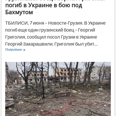
погиб в Украине в бою под
Бахмутом
ТБИЛИСИ, 7 июня – Новости-Грузия. В Украине
погиб еще один грузинский боец – Георгий
Григолия, сообщил посол Грузии в Украине
Георгий Закарашвили. Григолия был убит…
Грузинский
Подробнее
боец
Георгий
Григолия
погиб
в
Украине
в
бою
под
Бахмутом