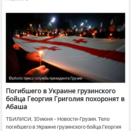
Украине
погибли
уже
16
грузин:
еще
один
боец
убит
под
Лисичанском
©photo пресс-служба президента Грузии
Погибшего в Украине грузинского
бойца Георгия Григолия похоронят в
Абаша
ТБИЛИСИ, 10 июня – Новости-Грузия. Тело
погибшего в Украине грузинского бойца Георгия