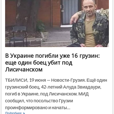
Украине
грузинского
бойца
Алуды
Звиадаури
В Украине погибли уже 16 грузин:
еще один боец убит под
Лисичанском
ТБИЛИСИ, 19 июня — Новости-Грузия. Ещё один
грузинский боец, 42-летний Алуда Звиадаури,
погиб в Украине, под Лисичанском. МИД
сообщил, что посольство Грузии
проинформировано и начаты…
В
Подробнее