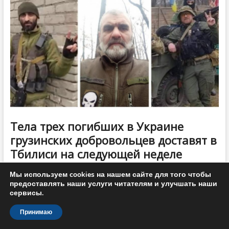
добровольца,
погибшего
в
Украине
Тела трех погибших в Украине
грузинских добровольцев доставят в
Тбилиси на следующей неделе
Мы используем cookies на нашем сайте для того чтобы
ТБИЛИСИ, 17 апреля – Новости-Грузия. Тела
предоставлять наши услуги читателям и улучшать наши
еще трех грузинских добровольцев, погибших в
сервисы.
Украине, доставят в Тбилиси на следующей
Принимаю
неделе. Об этом сообщил посол Грузии в