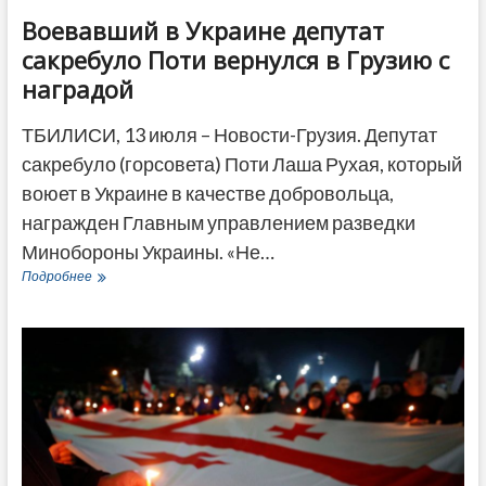
Воевавший в Украине депутат
сакребуло Поти вернулся в Грузию с
наградой
ТБИЛИСИ, 13 июля – Новости-Грузия. Депутат
сакребуло (горсовета) Поти Лаша Рухая, который
воюет в Украине в качестве добровольца,
награжден Главным управлением разведки
Минобороны Украины. «Не…
Воевавший
Подробнее
в
Украине
депутат
сакребуло
Поти
вернулся
в
Грузию
с
наградой