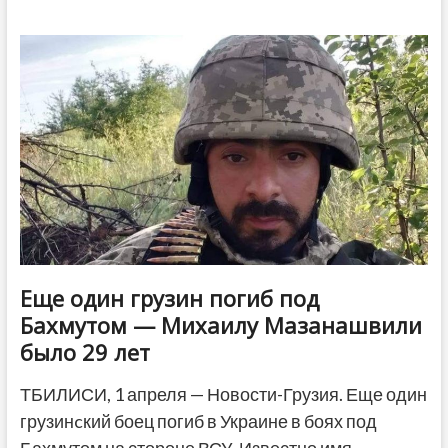
начала
апреля
в
Украине
погибли
уже
четверо
грузинских
бойцов
Еще один грузин погиб под
Бахмутом — Михаилу Мазанашвили
было 29 лет
ТБИЛИСИ, 1 апреля — Новости-Грузия. Еще один
грузинcкий боец погиб в Украине в боях под