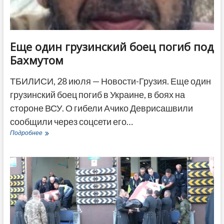
ДРУГОЕ
Еще один грузинский боец погиб под
Бахмутом
ТБИЛИСИ, 28 июля — Новости-Грузия. Еще один
грузинский боец погиб в Украине, в боях на
стороне ВСУ. О гибели Ачико Деврисашвили
сообщили через соцсети его…
Еще
Подробнее
один
грузинский
боец
погиб
под
Бахмутом