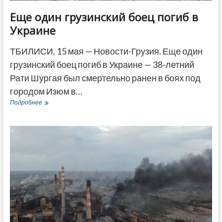
Еще один грузинский боец погиб в
Украине
ТБИЛИСИ, 15 мая — Новости-Грузия. Еще один
грузинский боец погиб в Украине — 38-летний
Рати Шургая был смертельно ранен в боях под
городом Изюм в…
Еще
Подробнее
один
грузинский
боец
погиб
в
Украине