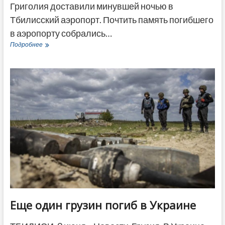
Григолия доставили минувшей ночью в
Тбилисский аэропорт. Почтить память погибшего
в аэропорту собрались…
Погибшего
Подробнее
в
Украине
грузинского
бойца
Георгия
Григолия
похоронят
в
Абаша
Еще один грузин погиб в Украине