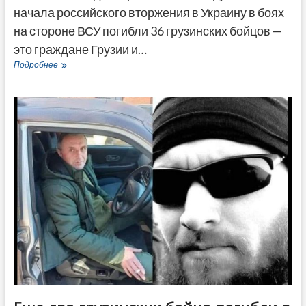
начала российского вторжения в Украину в боях
на стороне ВСУ погибли 36 грузинских бойцов —
это граждане Грузии и…
Список
Подробнее
грузинских
бойцов,
погибших
в
Украине
с
24
февраля
—
данные
на
13
декабря
2022