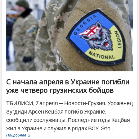
доставить
на
родину
спустя
почти
два
месяца
С начала апреля в Украине погибли
уже четверо грузинских бойцов
ТБИЛИСИ, 7 апреля — Новости-Грузия. Уроженец
Зугдиди Арсен Кецбая погиб в Украине,
сообщили сослуживцы. Последние годы Кецбая
жил в Украине и служил в рядах ВСУ. Это…
С
Подробнее