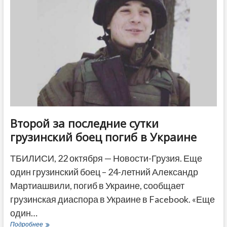
бойца
Михаила
Капланишвили
доставили
в
Тбилиси
Второй за последние сутки
грузинский боец погиб в Украине
ТБИЛИСИ, 22 октября — Новости-Грузия. Еще
один грузинский боец – 24-летний Александр
Мартиашвили, погиб в Украине, сообщает
грузинская диаспора в Украине в Facebook. «Еще
один…
Второй
Подробнее