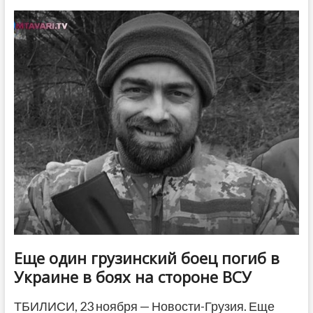
под
Бахмутом
погиб
еще
один
грузинский
боец
Еще один грузинский боец погиб в
Украине в боях на стороне ВСУ
ТБИЛИСИ, 23 ноября — Новости-Грузия. Еще