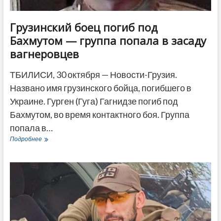
Грузинский боец погиб под
Бахмутом — группа попала в засаду
вагнеровцев
ТБИЛИСИ, 30 октября — Новости-Грузия.
Названо имя грузинского бойца, погибшего в
Украине. Гурген (Гуга) Гагнидзе погиб под
Бахмутом, во время контактного боя. Группа
попала в…
Грузинский
Подробнее
боец
погиб
под
Бахмутом
—
группа
попала
в
засаду