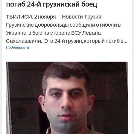
погиб 24-й грузинский боец
ТБИЛИСИ, 2 ноября — Новости-Грузия.
Грузинские добровольцы сообщили о гибели в
Украине, в бою на стороне ВСУ Левана
Сахелашвили. Это 24-й грузин, который погиб в…
В
Подробнее
боях
на
стороне
ВСУ
в
Украине
погиб
24-
й
грузинский
боец