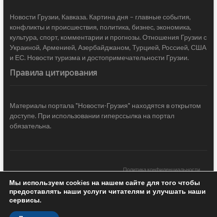
Новости Грузии, Кавказа. Картина дня – главные события,
конфликты и происшествия, политика, бизнес, экономика,
культура, спорт, комментарии и прогнозы. Отношения Грузии с
Украиной, Арменией, Азербайджаном, Турцией, Россией, США
и ЕС. Новости туризма и достопримечательности Грузии.
Правила цитирования
Материалы портала "Новости-Грузия" находятся в открытом
доступе. При использовании гиперссылка на портал
обязательна.
Политика конфиденциальности
Мы используем cookies на нашем сайте для того чтобы
Новости Грузии
| Black Sea Press LTD © 2020 All Rights Reserved /
предоставлять наши услуги читателям и улучшать наши
Design & development —
COCODO BRANDO
сервисы.