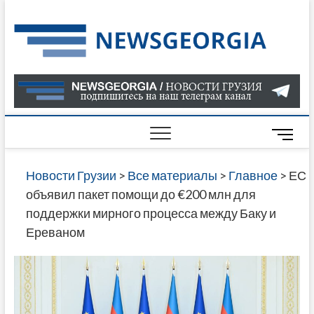
Skip
to
Нов
САМАЯ
content
АКТУАЛ
Гру
ИНФОР
О СОБ
В ГРУЗ
НОВОС
M
ГРУЗИИ
e
ОНЛАЙН
n
Новости Грузии
>
Все материалы
>
Главное
>
ЕС
САЙТЕ 
u
объявил пакет помощи до €200 млн для
НАЙДЕ
B
поддержки мирного процесса между Баку и
НОВОС
u
Ереваном
ПОЛИТ
t
ЭКОНО
t
КУЛЬТУ
o
СПОРТА
n
МНОГО