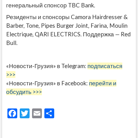
генеральный спонсор TBC Bank.
Резиденты и спонсоры Camora Hairdresser &
Barber, Tone, Pipes Burger Joint, Farina, Moulin
Electrique, QARI ELECTRICS. Поддержка — Red
Bull.
«Новости-Грузия» в Telegram:
подписаться
>>>
«Новости-Грузия» в Facebook:
перейти и
обсудить >>>
F
T
E
О
ac
w
m
тп
e
itt
ai
р