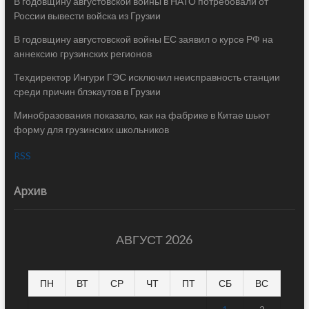
В годовщину августовской войны в НАТО потребовали от
России вывести войска из Грузии
В годовщину августовской войны ЕС заявил о курсе РФ на
аннексию грузинских регионов
Техдиректор Ингури ГЭС исключил неисправность станции
среди причин блэкаутов в Грузии
Минобразования показало, как на фабрике в Китае шьют
форму для грузинских школьников
RSS
Архив
АВГУСТ 2026
ПН
ВТ
СР
ЧТ
ПТ
СБ
ВС