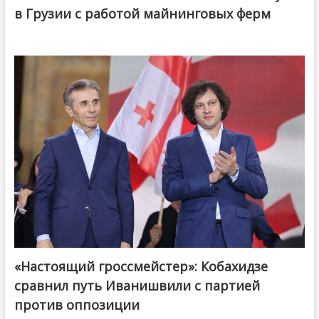
в Грузии с работой майнинговых ферм
«Настоящий гроссмейстер»: Кобахидзе
@ქართული ოცნება / Georgian Dream
сравнил путь Иванишвили с партией
против оппозиции