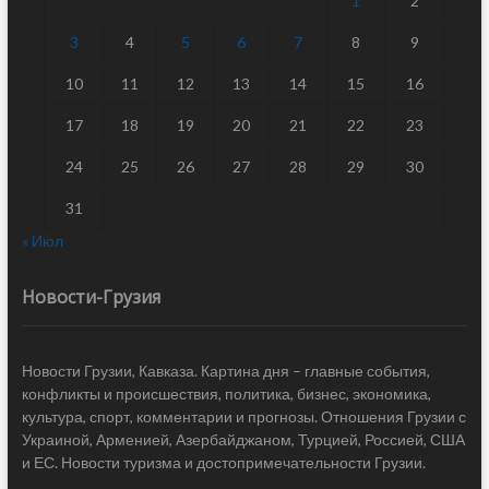
1
2
3
4
5
6
7
8
9
10
11
12
13
14
15
16
17
18
19
20
21
22
23
24
25
26
27
28
29
30
31
« Июл
Новости-Грузия
Новости Грузии, Кавказа. Картина дня – главные события,
конфликты и происшествия, политика, бизнес, экономика,
культура, спорт, комментарии и прогнозы. Отношения Грузии с
Украиной, Арменией, Азербайджаном, Турцией, Россией, США
и ЕС. Новости туризма и достопримечательности Грузии.