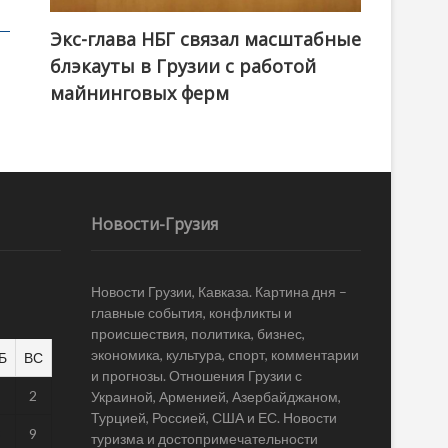
Экс-глава НБГ связал масштабные
блэкауты в Грузии с работой
майнинговых ферм
Новости-Грузия
Новости Грузии, Кавказа. Картина дня –
главные события, конфликты и
происшествия, политика, бизнес,
экономика, культура, спорт, комментарии
Б
ВС
и прогнозы. Отношения Грузии с
1
2
Украиной, Арменией, Азербайджаном,
Турцией, Россией, США и ЕС. Новости
8
9
туризма и достопримечательности