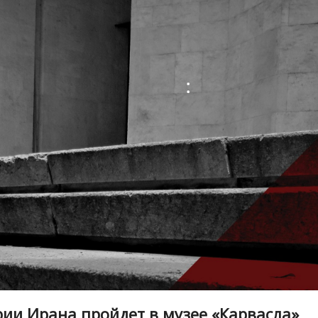
рии Ирана пройдет в музее «Карвасла»