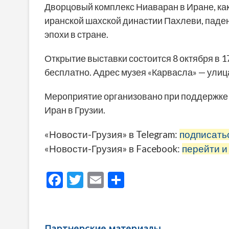
Дворцовый комплекс Ниаваран в Иране, как
иранской шахской династии Пахлеви, паден
эпохи в стране.
Открытие выставки состоится 8 октября в 1
бесплатно. Адрес музея «Карвасла» — улиц
Мероприятие организовано при поддержке 
Иран в Грузии.
«Новости-Грузия» в Telegram:
подписать
«Новости-Грузия» в Facebook:
перейти и
F
T
E
О
ac
w
m
тп
e
itt
ai
р
b
er
l
а
Партнерские материалы