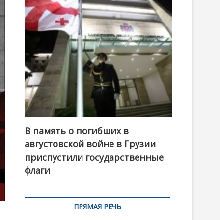
t
o
n
В память о погибших в
августовской войне в Грузии
приспустили государственные
флаги
ПРЯМАЯ РЕЧЬ