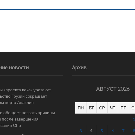
ние новости
Архив
АВГУСТ 2026
 «проекта века» урезают:
ьство Грузии сокращает
ы порта Анаклия
ПН
ВТ
СР
ЧТ
ПТ
С
е обещает назвать причины
в после завершения
ования СГБ
3
4
5
6
7