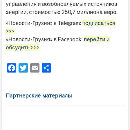
управления и возобновляемых источников
энергии, стоимостью 250,7 миллиона ​​евро.
«Новости-Грузия» в Telegram:
подписаться
>>>
«Новости-Грузия» в Facebook:
перейти и
обсудить >>>
F
T
E
О
ac
w
m
тп
e
itt
ai
р
b
er
l
а
Партнерские материалы
o
в
o
и
k
ть
Навигация