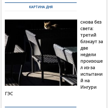
по
КАРТИНА ДНЯ
записям
Грузия
снова без
света:
третий
блэкаут за
две
недели
произоше
л из-за
испытани
й на
Ингури
ГЭС