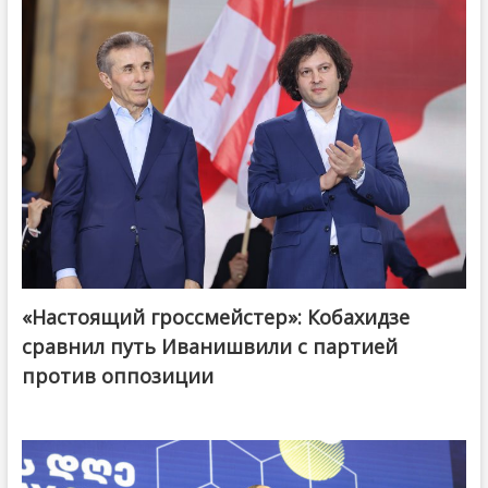
«Настоящий гроссмейстер»: Кобахидзе
@ქართული ოცნება / Georgian Dream
сравнил путь Иванишвили с партией
против оппозиции