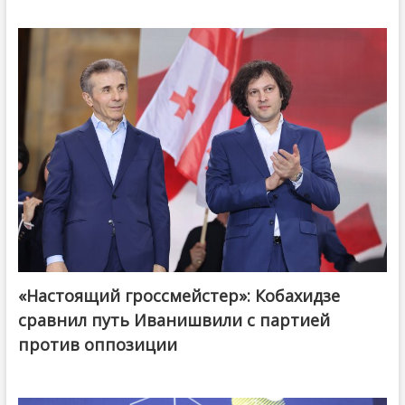
«Настоящий гроссмейстер»: Кобахидзе
@ქართული ოცნება / Georgian Dream
сравнил путь Иванишвили с партией
против оппозиции