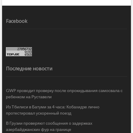
Facebook
Последние новости
GWP проводит проверку после опрокидывания самосвала с
ребенком на Руставели
Из Тбилиси в Батуми за 4 часа: Кобахидзе лично
протестировал ускоренный поезд
В Грузии проверяют сообщения о задержках
азербайджанских фур на границе