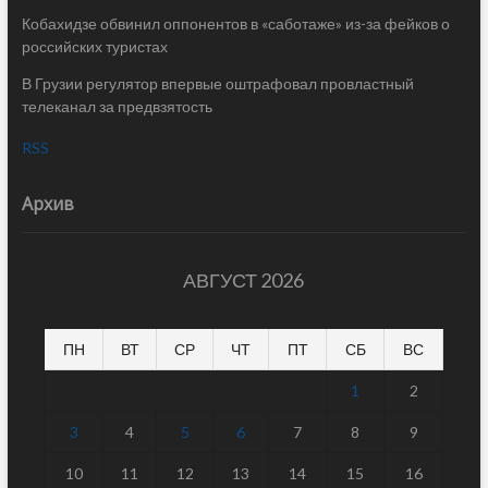
Кобахидзе обвинил оппонентов в «саботаже» из-за фейков о
российских туристах
В Грузии регулятор впервые оштрафовал провластный
телеканал за предвзятость
RSS
Архив
АВГУСТ 2026
ПН
ВТ
СР
ЧТ
ПТ
СБ
ВС
1
2
3
4
5
6
7
8
9
10
11
12
13
14
15
16