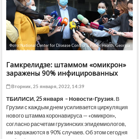
ДРУГОЕ
Фото: National Center for Disease Control & Public Health, Georgia
(NCDC & PH)
Гамкрелидзе: штаммом «омикрон»
заражены 90% инфицированных
Вторник, 25 января, 2022, 14:39
ТБИЛИСИ,
25 января
– Новости-Грузия.
В
Грузии с каждым днем усиливается циркуляция
нового штамма коронавируса — «омикрон»,
согласно расчетам грузинских эпидемиологов,
им заражаются в 90% случаев. Об этом сегодня