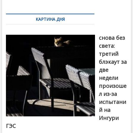
k
ть
Навигация
по
КАРТИНА ДНЯ
записям
Грузия
снова без
света:
третий
блэкаут за
две
недели
произоше
л из-за
испытани
й на
Ингури
ГЭС