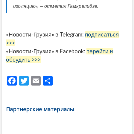
изоляцию», — отметил Гамкрелидзе.
«Новости-Грузия» в Telegram:
подписаться
>>>
«Новости-Грузия» в Facebook:
перейти и
обсудить >>>
F
T
E
О
ac
w
m
тп
e
itt
ai
р
b
er
l
а
Партнерские материалы
o
в
o
и