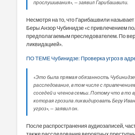
прослушивания», — заявил Гарибашвили.
Несмотря на то, что Гарибашвили называет
Беры Анзор Чубинидзе «с привлечением по
предполагаемым преследователем. По вер
ликвидацией».
ПО ТЕМЕ Чубинидзе: Проверка угроз в адр
«Это была прямая обязанность Чубинидзе,
расследование, в том числе с привлечени
соседей и членов семьи. Потому что в то 
которая грозила ликвидировать Беру Иван
угроз», — заявил он.
После распространения аудиозаписей, част
также расследования вероятных преступны