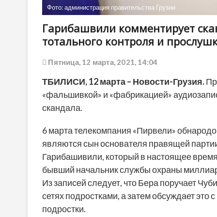
Фото: администрация правительства Грузии
Гарибашвили комментирует ска
тотального контроля и прослуш
Пятница, 12 марта, 2021, 14:04
ТБИЛИСИ, 12 марта – Новости-Грузия.
Пр
«фальшивкой» и «фабрикацией» аудиозапис
скандала.
6 марта телекомпания «Пирвели» обнародо
являются сын основателя правящей партии
Гарибашивили, который в настоящее время 
бывший начальник службы охраны миллиард
Из записей следует, что Бера поручает Чу
сетях подростками, а затем обсуждает это с
подростки.