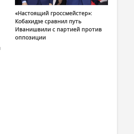
«Настоящий гроссмейстер»:
@ქართული ოცნება / Georgian Dream
Кобахидзе сравнил путь
Иванишвили с партией против
оппозиции
ы