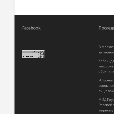
o
и
k
ть
Навигация
по
записям
Facebook
Послед
В Москве
за перео
Кобахидз
«позорны
обвинил 
«С молит
вспомнил
лиц в во
МИД Груз
Россией 
мирному