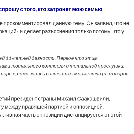
спрошу с того, кто затронет мою семью
 прокомментировал данную тему. Он заявил, что не
каций» и делает разъяснения только потому, что у
ей 11-летней давности. Первое что этим
вами тотального контроля и тотальной прослушки.
вторых, сама запись состоит из множества разговоров.
третий президент страны Михаил Саакашвили,
у между правящей партией и оппозицией.
ктивная часть оппозиции дистанцируется от этой