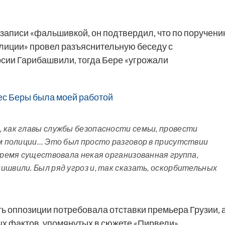
 записи «фальшивкой, он подтвердил, что по поручен
лиции» провел разъяснительную беседу с
сии Гарибашвили, тогда Бере «угрожали
ес Беры была моей работой
 как главы службы безопасности семьи, провести
ем полиции… Это был просто разговор в присутствии
время существовала некая организованная группа,
ишвили. Был ряд угроз и, так сказать, оскорбительных
ь оппозиции потребовала отставки премьера Грузии, 
х фактов, упомянутых в сюжете «Пирвели».