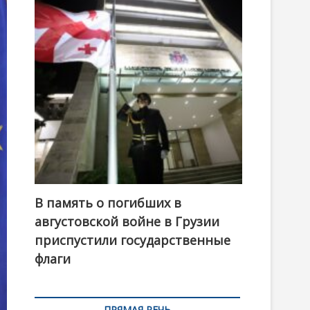
t
o
n
В память о погибших в
августовской войне в Грузии
приспустили государственные
флаги
ПРЯМАЯ РЕЧЬ