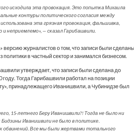
кого исходила эта провокация. Это попытка Михаила
еальные контуры политического согласия между
 использована эта грязная провокация, фальшивка,
 и неприемлемо», — сказал Гарибашвили.
 версию журналистов о том, что записи были сделан
 из политики в частный сектор и занимался бизнесом.
башвили утверждает, что записи были сделана до
10 году. Тогда Гарибашвили работал на позиции
ту», принадлежащего Иванишвили, а Чубинидзе был
.
го, 15-летнего Беру Иванишвили?! Тогда не было ни
и Бидзины Иванишвили не было в политике.
х обвинений. Все мы были жертвами тотального