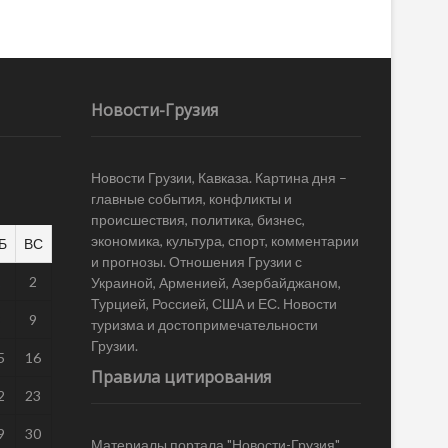
Новости-Грузия
Новости Грузии, Кавказа. Картина дня –
главные события, конфликты и
происшествия, политика, бизнес,
экономика, культура, спорт, комментарии
Б
ВС
и прогнозы. Отношения Грузии с
1
2
Украиной, Арменией, Азербайджаном,
Турцией, Россией, США и ЕС. Новости
8
9
туризма и достопримечательности
Грузии.
5
16
Правила цитирования
2
23
9
30
Материалы портала "Новости-Грузия"