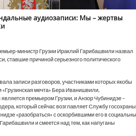
ндальные аудиозаписи: Мы – жертвы
ки
емьер-министр Грузии Ираклий Гарибашвили назвал
и, ставшие причиной серьезного политического
вала записи разговоров, участниками которых якобы
 «Грузинская мечта» Бера Иванишвили,
является премьером Грузии, и Анзор Чубинидзе –
ера, который сейчас возглавляет Службу госохраны
бинидзе «разобраться» с оскорбившими его в социальн
 Гарибашвили и смеется над тем, как напуганы