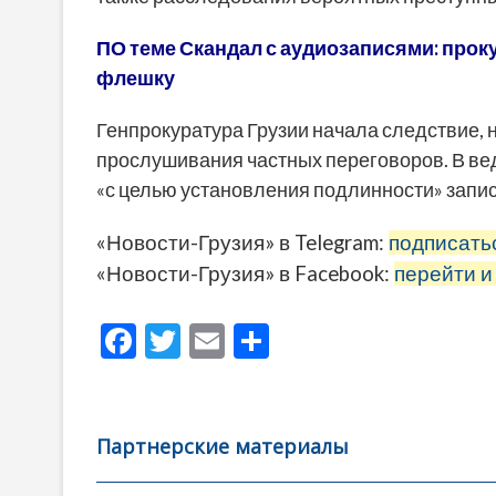
ПО теме Скандал с аудиозаписями: прок
флешку
Генпрокуратура Грузии начала следствие, н
прослушивания частных переговоров. В вед
«с целью установления подлинности» запис
«Новости-Грузия» в Telegram:
подписать
«Новости-Грузия» в Facebook:
перейти и
F
T
E
О
ac
w
m
тп
e
itt
ai
р
b
er
l
а
Партнерские материалы
o
в