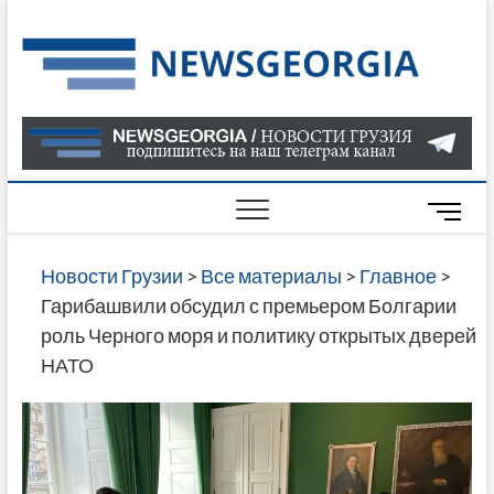
Skip
to
Нов
САМАЯ
content
АКТУАЛ
Гру
ИНФОР
О СОБ
В ГРУЗ
НОВОС
M
ГРУЗИИ
e
ОНЛАЙН
n
Новости Грузии
>
Все материалы
>
Главное
>
САЙТЕ 
u
Гарибашвили обсудил с премьером Болгарии
НАЙДЕ
B
роль Черного моря и политику открытых дверей
НОВОС
u
НАТО
ПОЛИТ
t
ЭКОНО
t
КУЛЬТУ
o
СПОРТА
n
МНОГО