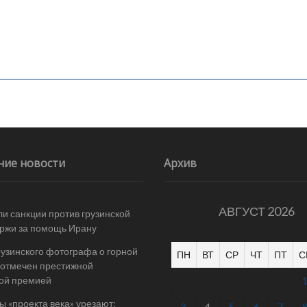
ние новости
Архив
АВГУСТ 2026
и санкции против грузинской
ржи за помощь Ирану
рузинского фотографа о горной
ПН
ВТ
СР
ЧТ
ПТ
С
отмечен престижной
ой премией
 «проекта века» урезают:
3
4
5
6
7