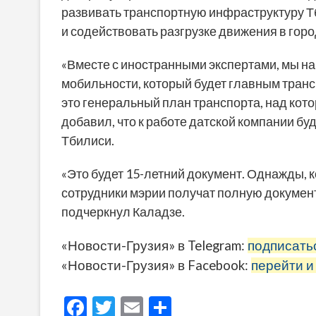
развивать транспортную инфраструктуру Т
и содействовать разгрузке движения в горо
«Вместе с иностранными экспертами, мы на
мобильности, который будет главным транс
это генеральный план транспорта, над кот
добавил, что к работе датской компании 
Тбилиси.
«Это будет 15-летний документ. Однажды, к
сотрудники мэрии получат полную документ
подчеркнул Каладзе.
«Новости-Грузия» в Telegram:
подписать
«Новости-Грузия» в Facebook:
перейти и
F
T
E
О