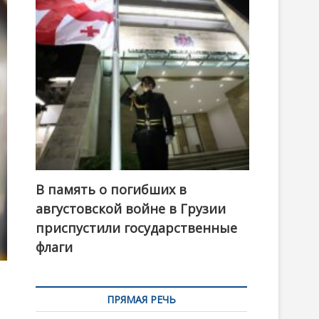
t
o
n
В память о погибших в
августовской войне в Грузии
приспустили государственные
флаги
ПРЯМАЯ РЕЧЬ