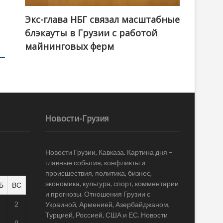
Экс-глава НБГ связал масштабные
блэкауты в Грузии с работой
майнинговых ферм
Новости-Грузия
Новости Грузии, Кавказа. Картина дня –
главные события, конфликты и
происшествия, политика, бизнес,
экономика, культура, спорт, комментарии
Б
ВС
и прогнозы. Отношения Грузии с
1
2
Украиной, Арменией, Азербайджаном,
Турцией, Россией, США и ЕС. Новости
8
9