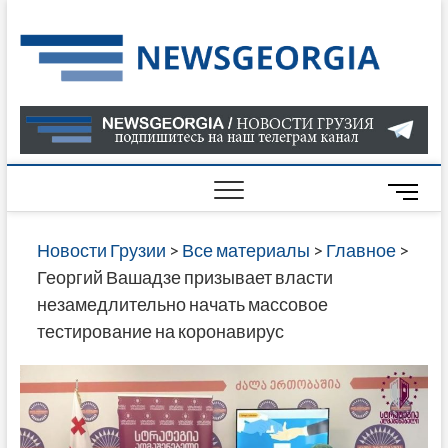
Skip
to
Нов
САМАЯ
content
АКТУАЛ
Гру
ИНФОР
О СОБ
В ГРУЗ
НОВОС
M
ГРУЗИИ
e
ОНЛАЙН
n
Новости Грузии
>
Все материалы
>
Главное
>
САЙТЕ 
u
Георгий Вашадзе призывает власти
НАЙДЕ
B
незамедлительно начать массовое
НОВОС
u
тестирование на коронавирус
ПОЛИТ
t
ЭКОНО
t
КУЛЬТУ
o
СПОРТА
n
МНОГО