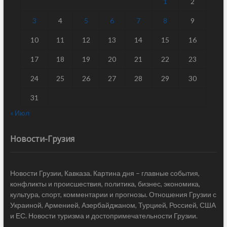
1
2
3
4
5
6
7
8
9
10
11
12
13
14
15
16
17
18
19
20
21
22
23
24
25
26
27
28
29
30
31
« Июл
Новости-Грузия
Новости Грузии, Кавказа. Картина дня – главные события,
конфликты и происшествия, политика, бизнес, экономика,
культура, спорт, комментарии и прогнозы. Отношения Грузии с
Украиной, Арменией, Азербайджаном, Турцией, Россией, США
и ЕС. Новости туризма и достопримечательности Грузии.