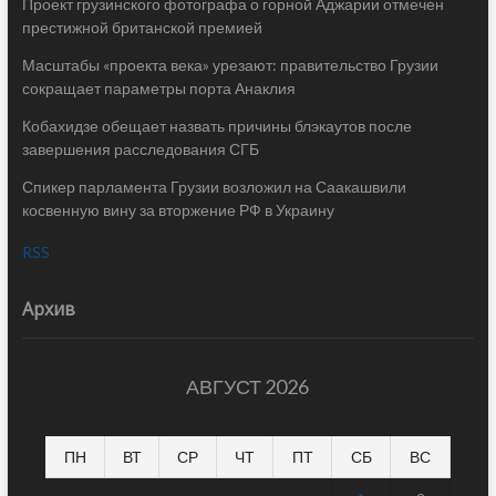
Проект грузинского фотографа о горной Аджарии отмечен
престижной британской премией
Масштабы «проекта века» урезают: правительство Грузии
сокращает параметры порта Анаклия
Кобахидзе обещает назвать причины блэкаутов после
завершения расследования СГБ
Спикер парламента Грузии возложил на Саакашвили
косвенную вину за вторжение РФ в Украину
RSS
Архив
АВГУСТ 2026
ПН
ВТ
СР
ЧТ
ПТ
СБ
ВС