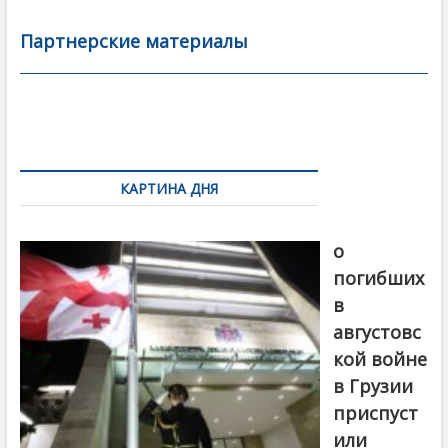
e
itt
ai
р
b
er
l
а
Партнерские материалы
o
в
o
и
k
ть
Навигация
по
КАРТИНА ДНЯ
записям
В память
о
погибших
в
августовс
кой войне
в Грузии
приспуст
или