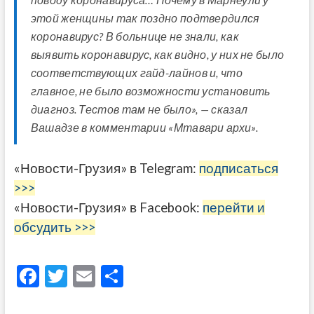
этой женщины так поздно подтвердился
коронавирус? В больнице не знали, как
выявить коронавирус, как видно, у них не было
соответствующих гайд-лайнов и, что
главное, не было возможности установить
диагноз. Тестов там не было», — сказал
Вашадзе в комментарии «Мтавари архи».
«Новости-Грузия» в Telegram:
подписаться
>>>
«Новости-Грузия» в Facebook:
перейти и
обсудить >>>
F
T
E
О
ac
w
m
тп