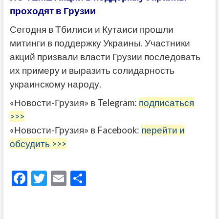
проходят в Грузии
Сегодня в Тбилиси и Кутаиси прошли
митинги в поддержку Украины. Участники
акций призвали власти Грузии последовать
их примеру и выразить солидарность
украинскому народу.
«Новости-Грузия» в Telegram:
подписаться
>>>
«Новости-Грузия» в Facebook:
перейти и
обсудить >>>
F
T
E
О
ac
w
m
тп
e
itt
ai
р