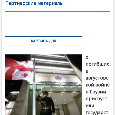
b
er
l
а
Партнерские материалы
o
в
o
и
k
ть
Навигация
по
КАРТИНА ДНЯ
записям
В память
о
погибших
в
августовс
кой войне
в Грузии
приспуст
или
государст