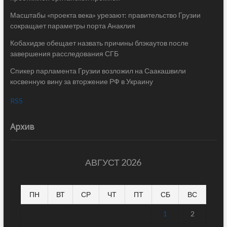
Масштабы «проекта века» урезают: правительство Грузии
сокращает параметры порта Анаклия
Кобахидзе обещает назвать причины блэкаутов после
завершения расследования СГБ
Спикер парламента Грузии возложил на Саакашвили
косвенную вину за вторжение РФ в Украину
RSS
Архив
АВГУСТ 2026
ПН
ВТ
СР
ЧТ
ПТ
СБ
ВС
1
2