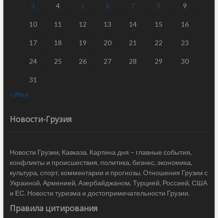
3
4
5
6
7
8
9
10
11
12
13
14
15
16
17
18
19
20
21
22
23
24
25
26
27
28
29
30
31
« Июл
Новости-Грузия
Новости Грузии, Кавказа. Картина дня – главные события,
конфликты и происшествия, политика, бизнес, экономика,
культура, спорт, комментарии и прогнозы. Отношения Грузии с
Украиной, Арменией, Азербайджаном, Турцией, Россией, США
и ЕС. Новости туризма и достопримечательности Грузии.
Правила цитирования