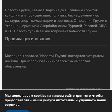
Новости Грузии, Кавказа. Картина дня – главные события,
конфликты и происшествия, политика, бизнес, экономика,
культура, спорт, комментарии и прогнозы. Отношения Грузии с
Украиной, Арменией, Азербайджаном, Турцией, Россией, США
и ЕС. Новости туризма и достопримечательности Грузии.
Правила цитирования
Материалы портала "Новости-Грузия" находятся в открытом
доступе. При использовании гиперссылка на портал
обязательна.
Политика конфиденциальности
Мы используем cookies на нашем сайте для того чтобы
Новости Грузии
| Black Sea Press LTD © 2020 All Rights Reserved /
предоставлять наши услуги читателям и улучшать наши
Design & development —
COCODO BRANDO
сервисы.