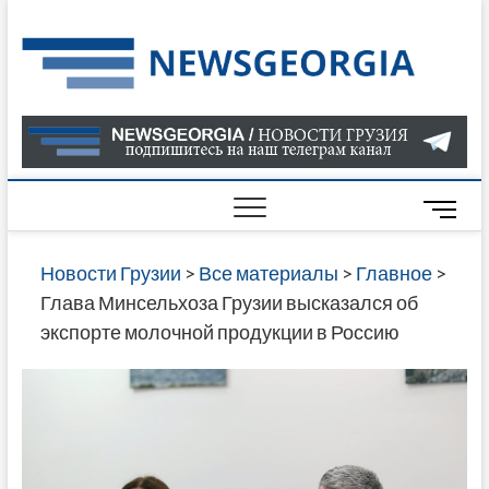
Skip
to
Нов
САМАЯ
content
АКТУАЛ
Гру
ИНФОР
О СОБ
В ГРУЗ
НОВОС
M
ГРУЗИИ
e
ОНЛАЙН
n
Новости Грузии
>
Все материалы
>
Главное
>
САЙТЕ 
u
Глава Минсельхоза Грузии высказался об
НАЙДЕ
B
экспорте молочной продукции в Россию
НОВОС
u
ПОЛИТ
t
ЭКОНО
t
КУЛЬТУ
o
СПОРТА
n
МНОГО