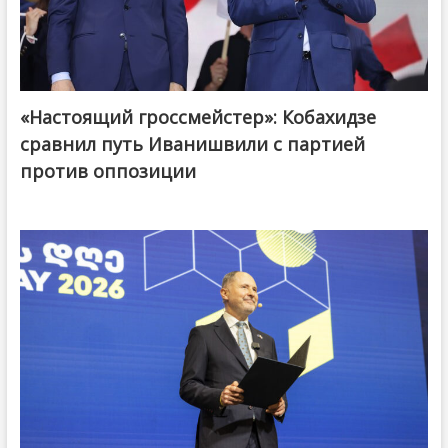
«Настоящий гроссмейстер»: Кобахидзе
@ქართული ოცნება / Georgian Dream
сравнил путь Иванишвили с партией
против оппозиции