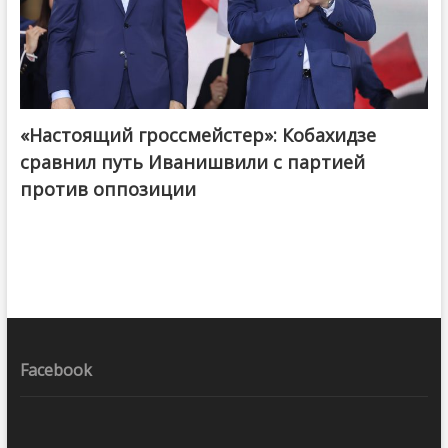
«Настоящий гроссмейстер»: Кобахидзе
@ქართული ოცნება / Georgian Dream
сравнил путь Иванишвили с партией
против оппозиции
Facebook