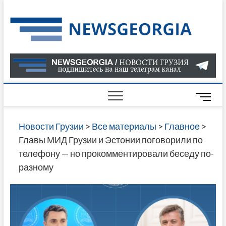
Skip
to
Нов
САМАЯ
content
АКТУАЛ
Гру
ИНФОР
О СОБ
В ГРУЗ
НОВОС
M
ГРУЗИИ
e
ОНЛАЙН
n
Новости Грузии
>
Все материалы
>
Главное
>
САЙТЕ 
u
Главы МИД Грузии и Эстонии поговорили по
НАЙДЕ
B
телефону — но прокомментировали беседу по-
НОВОС
u
разному
ПОЛИТ
t
ЭКОНО
t
КУЛЬТУ
o
СПОРТА
n
МНОГО