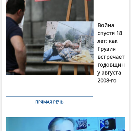
войны 2008
года в Тбилиси,
август 2018
года. Фото:
Война
Первый канал
спустя 18
лет: как
Грузия
встречает
годовщин
у августа
2008-го
ПРЯМАЯ РЕЧЬ