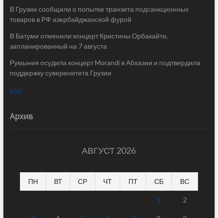
В Грузии сообщили о попытке транзита подсанкционных
товаров в РФ азербайджанской фурой
В Батуми отменили концерт Кристины Орбакайте,
запланированный на 7 августа
Румыния осудила концерт Morandi в Абхазии и подтвердила
поддержку суверенитета Грузии
RSS
Архив
АВГУСТ 2026
ПН
ВТ
СР
ЧТ
ПТ
СБ
ВС
1
2