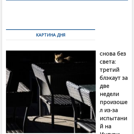
o
в
o
и
k
ть
Навигация
по
КАРТИНА ДНЯ
записям
Грузия
снова без
света:
третий
блэкаут за
две
недели
произоше
л из-за
испытани
й на