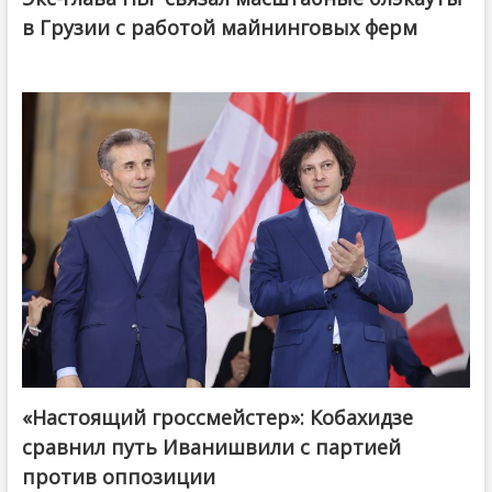
в Грузии с работой майнинговых ферм
«Настоящий гроссмейстер»: Кобахидзе
@ქართული ოცნება / Georgian Dream
сравнил путь Иванишвили с партией
против оппозиции