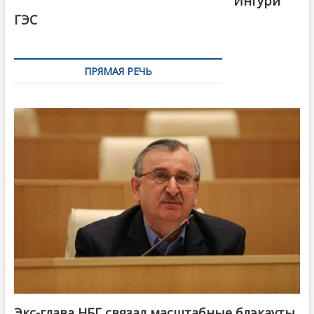
Ингури
ГЭС
ПРЯМАЯ РЕЧЬ
Экс-глава НБГ связал масштабные блэкауты