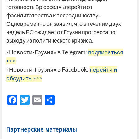
готовность Брюсселя «перейти от
фасилитаторства к посредничеству».
Одновременно он заявил, что в течение двух
недель ЕС ожидает от Грузии прогресса по
выходу из политического кризиса.
«Новости-Грузия» в Telegram:
подписаться
>>>
«Новости-Грузия» в Facebook:
перейти и
обсудить >>>
F
T
E
О
ac
w
m
тп
e
itt
ai
р
b
er
l
а
Партнерские материалы