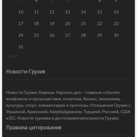
3
4
5
6
7
8
9
10
11
12
13
14
15
16
17
18
19
20
21
22
23
24
25
26
27
28
29
30
31
« Июл
Новости-Грузия
Новости Грузии, Кавказа. Картина дня – главные события,
конфликты и происшествия, политика, бизнес, экономика,
культура, спорт, комментарии и прогнозы. Отношения Грузии с
Украиной, Арменией, Азербайджаном, Турцией, Россией, США
и ЕС. Новости туризма и достопримечательности Грузии.
Правила цитирования