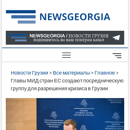
Skip
to
Нов
САМАЯ
content
АКТУАЛ
Гру
ИНФОР
О СОБ
В ГРУЗ
НОВОС
M
ГРУЗИИ
e
ОНЛАЙН
n
Новости Грузии
>
Все материалы
>
Главное
>
САЙТЕ 
u
Главы МИД стран ЕС создают посредническую
НАЙДЕ
B
группу для разрешения кризиса в Грузии
НОВОС
u
ПОЛИТ
t
ЭКОНО
t
КУЛЬТУ
o
СПОРТА
n
МНОГО