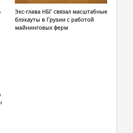
Экс-глава НБГ связал масштабные
у
блэкауты в Грузии с работой
майнинговых ферм
о
и