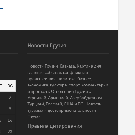
Новости-Грузия
Новости Грузии, Кавказа. Картина дня –
главные события, конфликты и
происшествия, политика, бизнес,
экономика, культура, спорт, комментарии
Б
ВС
и прогнозы. Отношения Грузии с
1
2
Украиной, Арменией, Азербайджаном,
Турцией, Россией, США и ЕС. Новости
8
9
туризма и достопримечательности
Грузии.
5
16
Правила цитирования
2
23