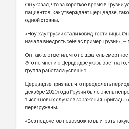
Он указал, что за короткое время в Грузии 
пациентов. Как утверждает Церцвадзе, тако
одной страны.
«Ноу-хау Грузии стали ковид-гостиницы. Он
начала внедрять сейчас пример Грузии», —
Он также отметил, что показатель смертност
Это по мнению Церцвадзе указывает на то, 
группа работала успешно.
Церцвадзе признал, что преодолеть период
декабре 2020 года Грузии было очень непр
тысяч новых случаев заражения, бригады «
перегружены.
«Без недочетов невозможно выиграть таку