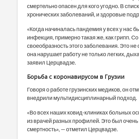
смертельно опасен для кого угодно. В спис
хронических заболеваний, и здоровые подро
«Когда начиналась пандемия у всех у нас 
инфекция, примерно такая же, как грипп. 
своеобразность этого заболевания. Это не
она нарушает работу не только легких, дыха
заявил Церцвадзе.
Борьба с коронавирусом в Грузии
Говоря о работе грузинских медиков, он от
внедрили мультидисциплинарный подход.
«Во всех наших ковид-клиниках больных осм
из врачей разных профилей. Это был очень
смертность», — отметил Церцвадзе.