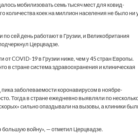
удалось мобилизовать семь тысяч мест для ковид-
го количества коек на миллион населения не было ни 
и по сей день работают в Грузии, и Великобритания
 подчеркнул Церцвадзе.
и от COVID-19 в Грузии ниже, чем у 45 стран Европы.
что в стране система здравоохранения и клиническая
 пика заболеваемости коронавирусом в ноябре-
осто. Тогда в стране ежедневно выявляли по нескольк
скорых» сильно опаздывали на вызовы, а клиники был
ю большую войну», — отметил Церцвадзе.