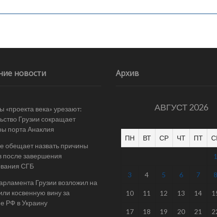
ние новости
Архив
АВГУСТ 2026
 «проекта века» урезают:
ьство Грузии сокращает
ы порта Анаклия
ПН
ВТ
СР
ЧТ
ПТ
С
е обещает назвать причины
в после завершения
ования СГБ
3
4
5
6
7
арламента Грузии возложил на
ли косвенную вину за
10
11
12
13
14
1
е РФ в Украину
17
18
19
20
21
2