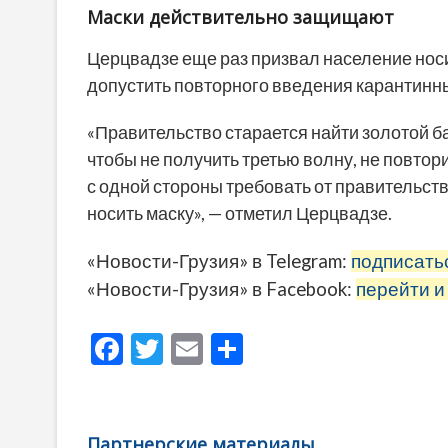
Маски действительно защищают
Церцвадзе еще раз призвал население носи
допустить повторного введения карантинн
«Правительство старается найти золотой ба
чтобы не получить третью волну, не повто
с одной стороны требовать от правительств
носить маску», — отметил Церцвадзе.
«Новости-Грузия» в Telegram:
подписать
«Новости-Грузия» в Facebook:
перейти и
F
T
E
О
ac
w
m
тп
e
itt
ai
р
b
er
l
а
Партнерские материалы