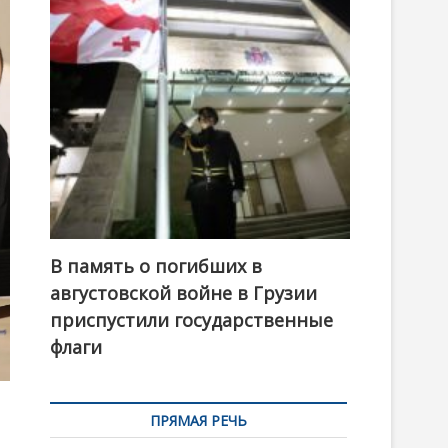
t
o
n
В память о погибших в
августовской войне в Грузии
приспустили государственные
флаги
ПРЯМАЯ РЕЧЬ