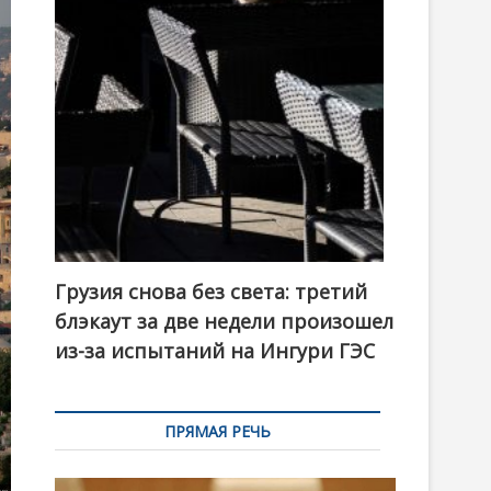
t
o
n
Грузия снова без света: третий
блэкаут за две недели произошел
из-за испытаний на Ингури ГЭС
ПРЯМАЯ РЕЧЬ