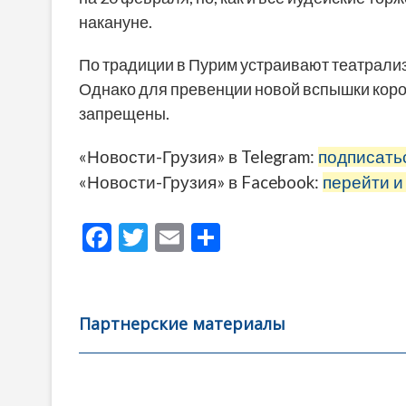
накануне.
По традиции в Пурим устраивают театрали
Однако для превенции новой вспышки коро
запрещены.
«Новости-Грузия» в Telegram:
подписать
«Новости-Грузия» в Facebook:
перейти и
F
T
E
О
ac
w
m
тп
e
itt
ai
р
b
er
l
а
Партнерские материалы
o
в
o
и