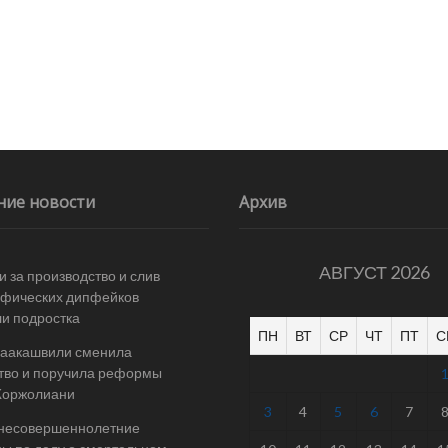
ние новости
Архив
АВГУСТ 2026
и за производство и слив
афических дипфейков
и подростка
ПН
ВТ
СР
ЧТ
ПТ
С
Саакашвили сменила
тво и поручила реформы
Жоржолиани
3
4
5
6
7
 несовершеннолетние