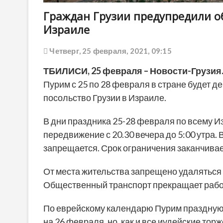
Граждан Грузии предупредили о
Израиле
Четверг, 25 февраля, 2021, 09:15
ТБИЛИСИ,
25 февраля
– Новости-Грузия
Пурим с 25 по 28 февраля в стране будет д
посольство Грузии в Израиле.
В дни праздника 25-28 февраля по всему И
передвижение с 20.30 вечера до 5:00 утра.
запрещается. Срок ограничения заканчивает
От места жительства запрещено удаляться д
Общественный транспорт прекращает работ
По еврейскому календарю Пурим празднуют
на 26 февраля, но, как и все иудейские тор