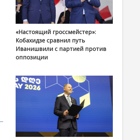
«Настоящий гроссмейстер»:
@ქართული ოცნება / Georgian Dream
Кобахидзе сравнил путь
Иванишвили с партией против
оппозиции