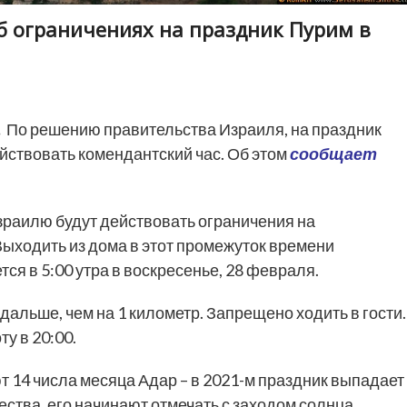
б ограничениях на праздник Пурим в
.
По решению правительства Израиля, на праздник
ействовать комендантский час. Об этом
сообщает
зраилю будут действовать ограничения на
 Выходить из дома в этот промежуток времени
ся в 5:00 утра в воскресенье, 28 февраля.
альше, чем на 1 километр. Запрещено ходить в гости.
у в 20:00.
 14 числа месяца Адар – в 2021-м праздник выпадает
жества, его начинают отмечать с заходом солнца