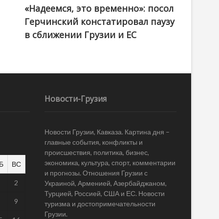
«Надеемся, это временно»: посол
Герчинский констатировал паузу
в сближении Грузии и ЕС
Новости-Грузия
Новости Грузии, Кавказа. Картина дня –
главные события, конфликты и
происшествия, политика, бизнес,
экономика, культура, спорт, комментарии
Б
ВС
и прогнозы. Отношения Грузии с
1
2
Украиной, Арменией, Азербайджаном,
Турцией, Россией, США и ЕС. Новости
8
9
туризма и достопримечательности
Грузии.