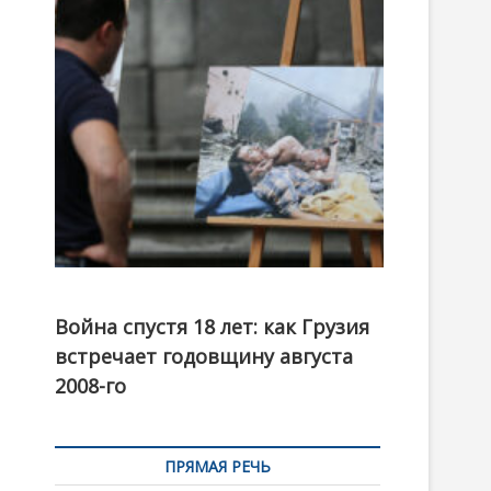
t
o
n
Фотовыставка на тему августовской войны 2008
года в Тбилиси, август 2018 года. Фото: Первый
Война спустя 18 лет: как Грузия
канал
встречает годовщину августа
2008-го
ПРЯМАЯ РЕЧЬ