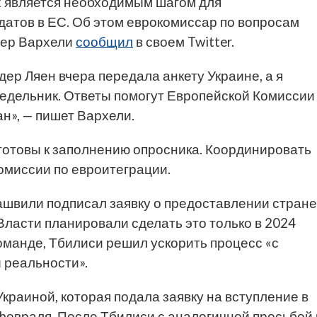
х является необходимым шагом для
датов в ЕС. Об этом еврокомиссар по вопросам
вер Вархели
сообщил
в своем Twitter.
р Ляен вчера передала анкету Украине, а я
недельник. Ответы помогут Европейской Комиссии
н», — пишет Вархели.
 готовы к заполнению опросника. Координировать
омиссии по евроитеграции.
ашвили подписал заявку о предоставлении стране
Власти планировали сделать это только в 2024
команде, Тбилиси решил ускорить процесс «с
й реальности».
краиной, которая подала заявку на вступление в
февраля. После Тбилиси с аналогичной просьбой 