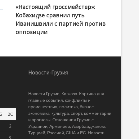
«Настоящий гроссмейстер»:
@ქართული ოცნება / Georgian Dream
Кобахидзе сравнил путь
Иванишвили с партией против
оппозиции
Новости-Грузия
Новости Грузии, Кавказа. Картина дня –
главные события, конфликты и
происшествия, политика, бизнес,
экономика, культура, спорт, комментарии
Б
ВС
и прогнозы. Отношения Грузии с
1
2
Украиной, Арменией, Азербайджаном,
Турцией, Россией, США и ЕС. Новости
8
9