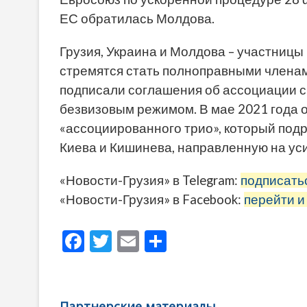
ЕС обратилась Молдова.
Грузия, Украина и Молдова – участницы
стремятся стать полноправными членам
подписали соглашения об ассоциации с
безвизовым режимом. В мае 2021 года 
«ассоциированного трио», который под
Киева и Кишинева, направленную на ус
«Новости-Грузия» в Telegram:
подписать
«Новости-Грузия» в Facebook:
перейти и
F
T
E
О
ac
w
m
тп
e
itt
ai
р
b
er
l
а
Партнерские материалы