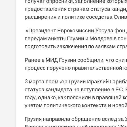
получат опросники, заполнение которы
предоставления странам статуса канди
расширения и политике соседства Оли
«Президент Еврокомиссии Урсула фон де
передам анкеты Грузии и Молдове в по
подготовить заключения по заявкам стра
Ранее в МИД Грузии сообщили, что они
процесс поручено правительственной к
3 марта премьер Грузии Ираклий Гариб
статуса кандидата на вступление в ЕС. 
году, однако, как пояснили в правящей 
учетом политического контекста и ново
Грузия направила обращение вслед за У
Евросоюз по ускоренной процедуре 28 