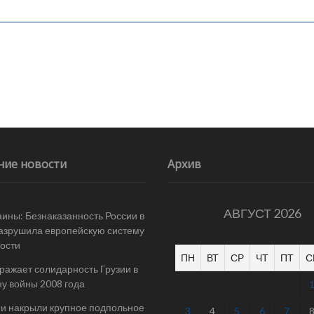
ние новости
Архив
АВГУСТ 2026
ины: Безнаказанность России в
азрушила европейскую систему
ости
ПН
ВТ
СР
ЧТ
ПТ
С
ражает солидарность Грузии в
у войны 2008 года
и накрыли крупное подпольное
3
4
5
6
7