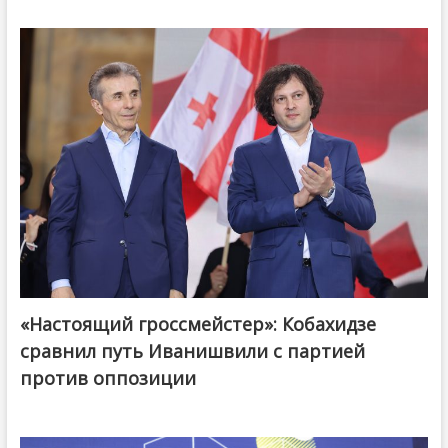
«Настоящий гроссмейстер»: Кобахидзе
@ქართული ოცნება / Georgian Dream
сравнил путь Иванишвили с партией
против оппозиции