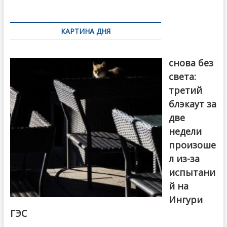
k
ть
Навигация
по
КАРТИНА ДНЯ
записям
Грузия
снова без
света:
третий
блэкаут за
две
недели
произоше
л из-за
испытани
й на
Ингури
ГЭС