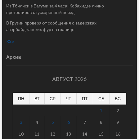
Из Тбилиси в Батуми за 4 часа: Кобахидзе лично
протестировал ускоренный поезд
В Грузии проверяют сообщения о задержках
азербайджанских фур на границе
RSS
Архив
АВГУСТ 2026
ПН
ВТ
СР
ЧТ
ПТ
СБ
ВС
1
2
3
4
5
6
7
8
9
10
11
12
13
14
15
16