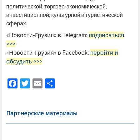
политической, торгово-экономической,
инвестиционной, культурной и туристической
сферах.
«Новости-Грузия» в Telegram:
подписаться
>>>
«Новости-Грузия» в Facebook:
перейти и
обсудить >>>
F
T
E
О
ac
w
m
тп
e
itt
ai
р
b
er
l
а
Партнерские материалы
o
в
o
и