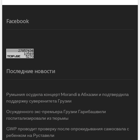
Facebook
Последние новости
Румыния осудила концерт Morandi в Абхазии и подтвердила
поддержку суверенитета Грузии
Осужденного экс-премьера Грузии Гарибашвили
госпитализировали из тюрьмы
GWP проводит проверку после опрокидывания самосвала с
ребенком на Руставели